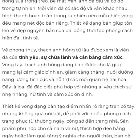
hồng sữa trong trẻo, bề mặt mịn, ánh đá dịu và có độ
trong tự nhiên. Mỗi viên đá có sắc độ và vân khác nhau,
hình thành hoàn toàn trong tự nhiên nên mỗi chiếc vòng
đều mang nét độc bản riêng. Thiết kế dạng bản giúp tôn
lên vẻ đẹp nguyên bản của đá, đồng thời tạo phong cách
hiện đại, tinh tế.
Về phong thủy, thạch anh hồng từ lâu được xem là viên
đá của
tình yêu, sự chữa lành và cân bằng cảm xúc
.
Vòng tay thạch anh hồng dạng bản được cho là giúp
mang lại cảm giác bình an, giảm căng thẳng, nuôi dưỡng
năng lượng tích cực và hỗ trợ các mối quan hệ hài hòa.
Đây là loại đá đặc biệt phù hợp với những ai yêu thích sự
nhẹ nhàng, nữ tính và cảm xúc ổn định.
Thiết kế vòng dạng bản tạo điểm nhấn rõ ràng trên cổ tay
nhưng không quá nổi bật, dễ phối với nhiều phong cách
trang phục từ thường ngày, công sở đến trang nhã. Sản
phẩm phù hợp cho cả nam và nữ, thích hợp đeo hằng
ngày hoặc làm quà tặng ý nghĩa cho người thân, bạn bè.