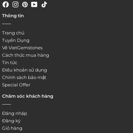
4. Đặt hàng trực tiếp qua
Thông tin
website:
http://www.vietgemstones.com
/
Trang chủ
Tuyển Dụng
Về VietGemstones
Cách thức mua hàng
Tin tức
Điều khoản sử dụng
Chính sách bảo mật
Special Offer
Chăm sóc khách hàng
Đăng nhập
Đăng ký
Giỏ hàng