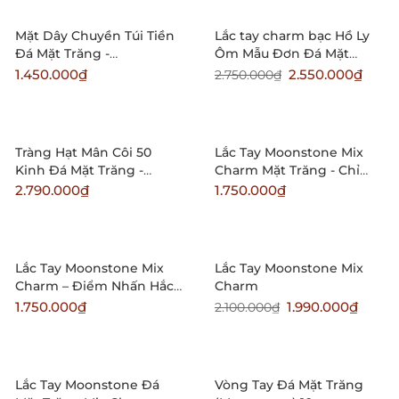
Sale
Mặt Dây Chuyền Túi Tiền
Lắc tay charm bạc Hồ Ly
Đá Mặt Trăng -
Ôm Mẫu Đơn Đá Mặt
Moonstone (chưa kèm
Trăng-Moonstone 02
1.450.000₫
2.550.000₫
2.750.000₫
dây đeo)
Tràng Hạt Mân Côi 50
Lắc Tay Moonstone Mix
Kinh Đá Mặt Trăng -
Charm Mặt Trăng - Chỉ
Moonstone
Đồng Tâm
2.790.000₫
1.750.000₫
Sale
Lắc Tay Moonstone Mix
Lắc Tay Moonstone Mix
Charm – Điểm Nhấn Hắc
Charm
Nguyệt Quang
1.750.000₫
1.990.000₫
2.100.000₫
Sale
Lắc Tay Moonstone Đá
Vòng Tay Đá Mặt Trăng