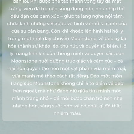
dẫn lối. Khi được chế tác thành vòng tay đá mặt
trăng, viên đá trở nên sống động hơn, như nhịp thở
đều đặn của cảm xúc – giúp ta lắng nghe nội tâm,
chữa lành những vết xước vô hình và mở ra cánh cửa
của sự cân bằng. Còn khi khoác lên hình hài hồ ly
trong một mặt dây chuyền Moonstone, vẻ đẹp ấy lại
hóa thành sự khéo léo, thu hút, và quyến rũ bí ẩn. Hồ
ly mang linh khí của thông minh và duyên sắc, còn
Moonstone nuôi dưỡng trực giác và cảm xúc – cả
hai hòa quyện tạo nên một vật phẩm vừa mềm mại,
vừa mạnh mẽ theo cách rất riêng. Đeo một món
trang sức Moonstone không chỉ là tô điểm vẻ đẹp
bên ngoài, mà như đang giữ giữa tim mình một
mảnh trăng nhỏ – để mỗi bước chân trở nên nhẹ
nhàng hơn, sáng suốt hơn, và có chút gì đó thật
nhiệm màu.