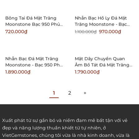
Bông Tai Đá Mặt Trăng
Nhẫn Bạc Hồ Ly Đá Mặt
Moonstone Bạc 950 Phủ
Trăng Moonstone - Bạc
Bạch Kim
950 Phủ Bạch Kim
720.000₫
970.000₫
1.100.000₫
Nhẫn Bạc Đá Mặt Trăng
Mặt Dây Chuyền Quan
Moonstone - Bạc 950 Phủ
Âm Bồ Tát Đá Mặt Trăng
Bạch Kim
(Moonstone)
1.890.000₫
1.790.000₫
»
1
2
Xuất phát từ sự gắn bó và niềm đam mê bất tận với vẻ
đẹp và năng lượng thuần khiết từ tự nhiên, ở
VietGemstones, chúng tôi vừa là nhà kinh doanh, vừa là