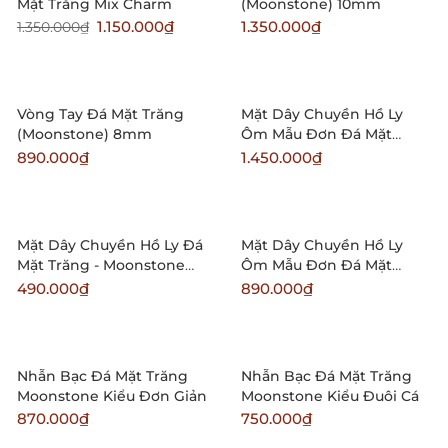
Mặt Trăng Mix Charm
(Moonstone) 10mm
1.150.000₫
1.350.000₫
1.350.000₫
Vòng Tay Đá Mặt Trăng
Mặt Dây Chuyền Hồ Ly
(Moonstone) 8mm
Ôm Mẫu Đơn Đá Mặt
Trăng Bọc Bạc
890.000₫
1.450.000₫
Mặt Dây Chuyền Hồ Ly Đá
Mặt Dây Chuyền Hồ Ly
Mặt Trăng - Moonstone
Ôm Mẫu Đơn Đá Mặt
Baby
Trăng - Moonstone
490.000₫
890.000₫
Nhẫn Bạc Đá Mặt Trăng
Nhẫn Bạc Đá Mặt Trăng
Moonstone Kiểu Đơn Giản
Moonstone Kiểu Đuôi Cá
870.000₫
750.000₫