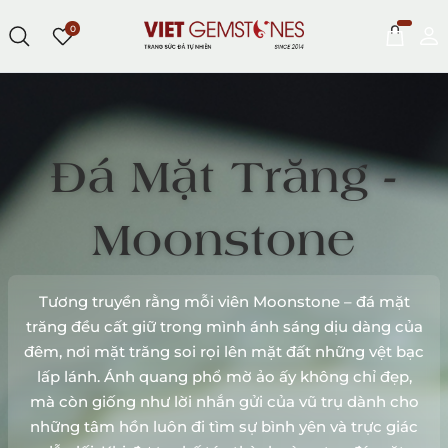
0
Đá Mặt Trăng -
Moonstone
Tương truyền rằng mỗi viên Moonstone – đá mặt
trăng đều cất giữ trong mình ánh sáng dịu dàng của
đêm, nơi mặt trăng soi rọi lên mặt đất những vệt bạc
lấp lánh. Ánh quang phổ mờ ảo ấy không chỉ đẹp,
mà còn giống như lời nhắn gửi của vũ trụ dành cho
những tâm hồn luôn đi tìm sự bình yên và trực giác