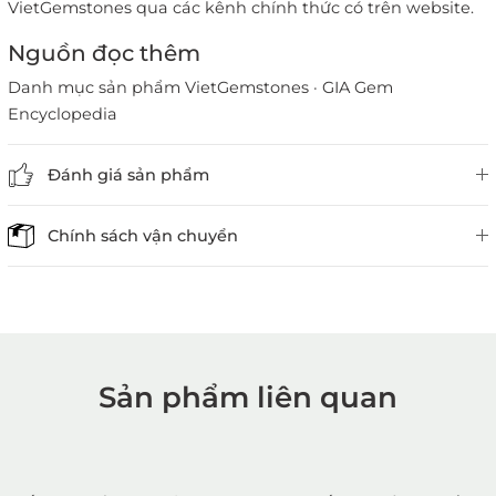
VietGemstones qua các kênh chính thức có trên website.
Nguồn đọc thêm
Danh mục sản phẩm VietGemstones
·
GIA Gem
Encyclopedia
Đánh giá sản phẩm
Chính sách vận chuyển
Sản phẩm liên quan
1. Mua hàng trực tiếp tại
VietGemstones