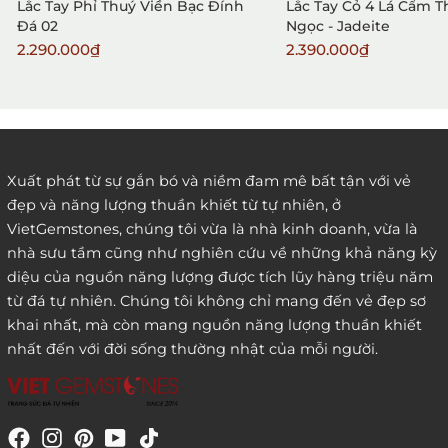
Lắc Tay Phỉ Thuý Viền Bạc Đính
Lắc Tay Cỏ 4 Lá Cẩm 
Đá 02
Ngọc - Jadeite
2.290.000₫
2.390.000₫
2. Đặt hàng qua điện thoại:
Xuất phát từ sự gắn bó và niềm đam mê bất tận với vẻ
đẹp và năng lượng thuần khiết từ tự nhiên, ở
3. Đặt hàng thông quaemail hay chat trực tiếp với
VietGemstones, chúng tôi vừa là nhà kinh doanh, vừa là
chúng tôi:
nhà sưu tầm cũng như nghiên cứu về những khả năng kỳ
diệu của nguồn năng lượng được tích lũy hàng triệu năm
từ đá tự nhiên. Chúng tôi không chỉ mang đến vẻ đẹp sơ
khai nhất, mà còn mang nguồn năng lượng thuần khiết
nhất đến với đời sống thường nhật của mỗi người.