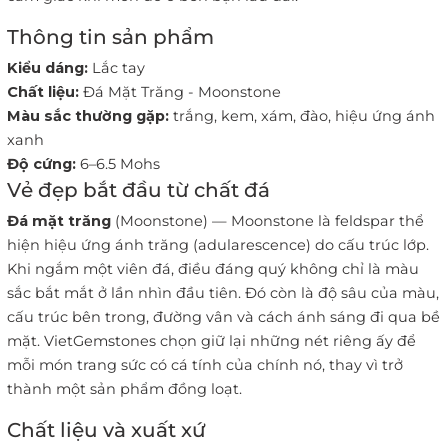
Thông tin sản phẩm
Kiểu dáng:
Lắc tay
Chất liệu:
Đá Mặt Trăng - Moonstone
Màu sắc thường gặp:
trắng, kem, xám, đào, hiệu ứng ánh
xanh
Độ cứng:
6–6.5 Mohs
Vẻ đẹp bắt đầu từ chất đá
Đá mặt trăng
(Moonstone) — Moonstone là feldspar thể
hiện hiệu ứng ánh trăng (adularescence) do cấu trúc lớp.
Khi ngắm một viên đá, điều đáng quý không chỉ là màu
sắc bắt mắt ở lần nhìn đầu tiên. Đó còn là độ sâu của màu,
cấu trúc bên trong, đường vân và cách ánh sáng đi qua bề
mặt. VietGemstones chọn giữ lại những nét riêng ấy để
mỗi món trang sức có cá tính của chính nó, thay vì trở
thành một sản phẩm đồng loạt.
Chất liệu và xuất xứ