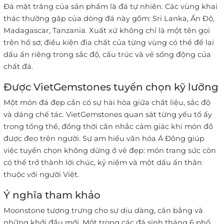
Đá mặt trăng của sản phẩm là đá tự nhiên. Các vùng khai
thác thường gặp của dòng đá này gồm: Sri Lanka, Ấn Độ,
Madagascar, Tanzania. Xuất xứ không chỉ là một tên gọi
trên hồ sơ; điều kiện địa chất của từng vùng có thể để lại
dấu ấn riêng trong sắc độ, cấu trúc và vẻ sống động của
chất đá.
Được VietGemstones tuyển chọn kỹ lưỡng
Một món đá đẹp cần có sự hài hòa giữa chất liệu, sắc độ
và dáng chế tác. VietGemstones quan sát từng yếu tố ấy
trong tổng thể, đồng thời cân nhắc cảm giác khi món đồ
được đeo trên người. Sự am hiểu văn hóa Á Đông giúp
việc tuyển chọn không dừng ở vẻ đẹp: món trang sức còn
có thể trở thành lời chúc, kỷ niệm và một dấu ấn thân
thuộc với người Việt.
Ý nghĩa tham khảo
Moonstone tượng trưng cho sự dịu dàng, cân bằng và
những khởi đầu mới. Một trong các đá sinh tháng 6 phổ