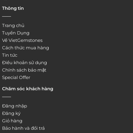
4. Đặt hàng trực tiếp qua
Thông tin
website:
http://www.vietgemstones.com
/
Trang chủ
Tuyển Dụng
Về VietGemstones
Cách thức mua hàng
Tin tức
Điều khoản sử dụng
Chính sách bảo mật
Special Offer
Chăm sóc khách hàng
Đăng nhập
Đăng ký
Giỏ hàng
Bảo hành và đổi trả