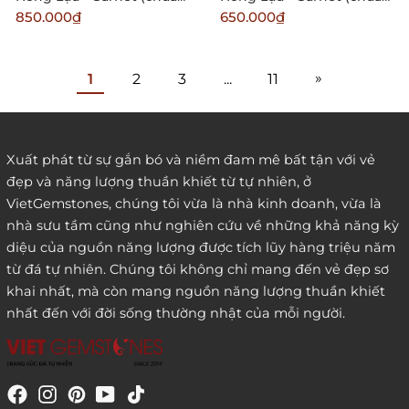
kèm dây đeo) 02
kèm dây đeo)
850.000₫
650.000₫
»
1
2
3
...
11
Xuất phát từ sự gắn bó và niềm đam mê bất tận với vẻ
đẹp và năng lượng thuần khiết từ tự nhiên, ở
VietGemstones, chúng tôi vừa là nhà kinh doanh, vừa là
nhà sưu tầm cũng như nghiên cứu về những khả năng kỳ
diệu của nguồn năng lượng được tích lũy hàng triệu năm
từ đá tự nhiên. Chúng tôi không chỉ mang đến vẻ đẹp sơ
khai nhất, mà còn mang nguồn năng lượng thuần khiết
nhất đến với đời sống thường nhật của mỗi người.