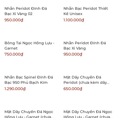
Nhẫn Peridot Đính Đá
Nhẫn Bạc Peridot Thiết
Bạc Xi Vàng 02
Kế Unisex
950.000₫
1.100.000₫
Bông Tai Ngọc Hồng Lựu -
Nhẫn Peridot Đính Đá
Garnet
Bạc Xi Vàng
750.000₫
950.000₫
Nhẫn Bạc Spinel Đính Đá
Mặt Dây Chuyền Đá
Bạc 950 Phủ Bạch Kim
Peridot (chưa kèm dây
đeo) 04
1.290.000₫
650.000₫
Mặt Dây Chuyền Đá Ngọc
Mặt Dây Chuyền Đá Ngọc
Hồng Lựu - Garnet (chưa
Hồng Lựu - Garnet (chưa