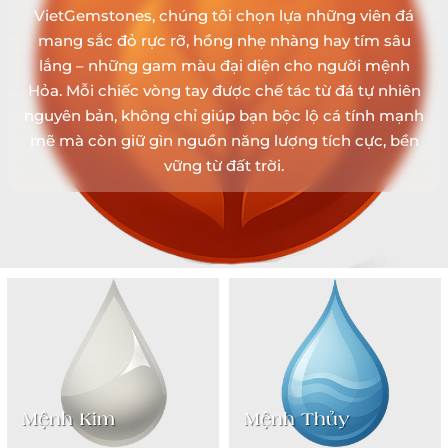
VietGemstones, chúng tôi chọn lựa những viên đá
mang sắc đỏ rực rỡ, hồng nhẹ nhàng hay tím sâu
lắng – những gam màu đại diện cho người mệnh
Hỏa. Mỗi chiếc vòng tay được chế tác từ đá tự nhiên
nguyên bản, không chỉ giúp bạn bộc lộ cá tính mạnh
mẽ mà còn giữ gìn nguồn năng lượng tích cực, bền
vững từ đất trời.
Mệnh Kim
Mệnh Thủy