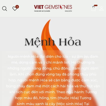
0
Mệnh Hỏa
Người mệnh Hỏa đại diện cho lửa – sự ấm áp, đam
mê, dũng cảm và ý chí mãnh liệt. Họ thường là
những người năng động, chủ động, dám nghĩ dám
làm. Khi chọn đúng vòng tay đá phong thủy phù
hợp, người mệnh Hỏa sẽ cân bằng được cảm xúc,
bùng cháy đam mê một cách hài hòa và thu hút vận
khí tích cực đến với mình. Theo ngũ hành: Tương
hợp: màu đỏ, hồng, tím (thuộc Hỏa) Tương
sinh: màu xanh lá cây (Mộc sinh Hỏa) Tại