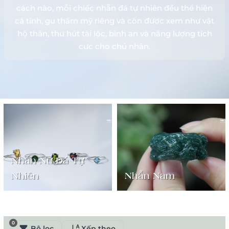
cách nào, mỗi chiếc nhẫn đá tự nhiên đều thể hiện
cá tính, gu thẩm mỹ riêng và còn được xem như vật
hộ thân, thu hút tài lộc, bình an và năng lượng tích
cực cho chủ nhân.
Nhẫn Nữ Đá Tự
Nhiên
Nhẫn Nam
0
Bộ lọc
Xếp theo