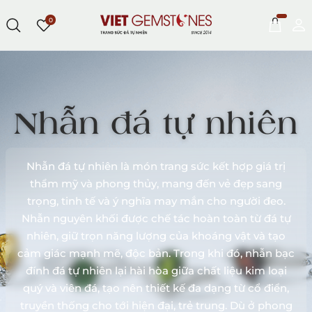
0
Nhẫn đá tự nhiên
Nhẫn đá tự nhiên là món trang sức kết hợp giá trị
thẩm mỹ và phong thủy, mang đến vẻ đẹp sang
trọng, tinh tế và ý nghĩa may mắn cho người đeo.
Nhẫn nguyên khối được chế tác hoàn toàn từ đá tự
nhiên, giữ trọn năng lượng của khoáng vật và tạo
cảm giác mạnh mẽ, độc bản. Trong khi đó, nhẫn bạc
đính đá tự nhiên lại hài hòa giữa chất liệu kim loại
quý và viên đá, tạo nên thiết kế đa dạng từ cổ điển,
truyền thống cho tới hiện đại, trẻ trung. Dù ở phong