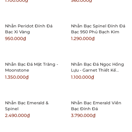
1.100.000₫
560.000₫
Nhẫn Peridot Đính Đá
Nhẫn Bạc Spinel Đính Đá
Bạc Xi Vàng
Bạc 950 Phủ Bạch Kim
950.000₫
1.290.000₫
Nhẫn Bạc Đá Mặt Trăng -
Nhẫn Bạc Đá Ngọc Hồng
Moonstone
Lựu - Garnet Thiết Kế
Unisex
1.350.000₫
1.100.000₫
Nhẫn Bạc Emerald &
Nhẫn Bạc Emerald Viền
Spinel
Bạc Đính Đá
2.490.000₫
3.790.000₫