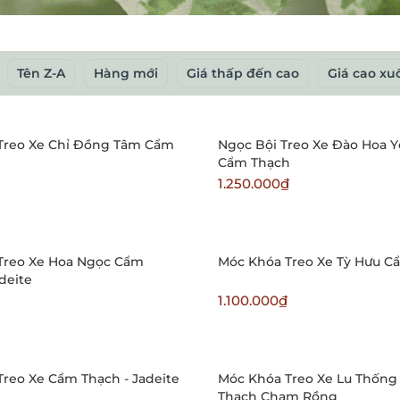
Tên Z-A
Hàng mới
Giá thấp đến cao
Giá cao xu
Treo Xe Chỉ Đồng Tâm Cẩm
Ngọc Bội Treo Xe Đào Hoa 
Cẩm Thạch
1.250.000₫
Treo Xe Hoa Ngọc Cẩm
Móc Khóa Treo Xe Tỳ Hưu C
deite
1.100.000₫
Treo Xe Cẩm Thạch - Jadeite
Móc Khóa Treo Xe Lu Thốn
Thạch Chạm Rồng