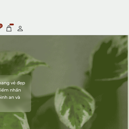
0
mang vẻ đẹp
 điểm nhấn
ình an và