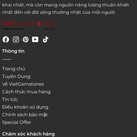
khai nhất, mà còn mang nguồn năng lượng thuần khiết
nhất đến với đời sống thường nhật của mỗi người.
4. Đặt hàng trực tiếp qua
Thông tin
website:
http://www.vietgemstones.com
/
Trang chủ
Tuyển Dụng
Về VietGemstones
Cách thức mua hàng
Tin tức
Điều khoản sử dụng
Chính sách bảo mật
Special Offer
Chăm sóc khách hàng