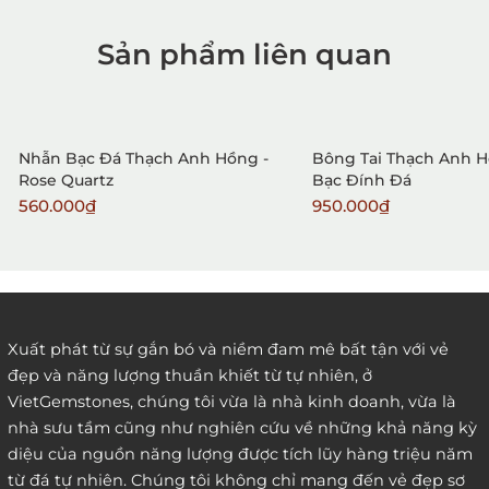
Sản phẩm liên quan
1. Mua hàng trực tiếp tại
VietGemstones
Nhẫn Bạc Đá Thạch Anh Hồng -
Bông Tai Thạch Anh H
Rose Quartz
Bạc Đính Đá
560.000₫
950.000₫
2. Đặt hàng qua điện thoại:
Xuất phát từ sự gắn bó và niềm đam mê bất tận với vẻ
đẹp và năng lượng thuần khiết từ tự nhiên, ở
3. Đặt hàng thông quaemail hay chat trực tiếp với
VietGemstones, chúng tôi vừa là nhà kinh doanh, vừa là
chúng tôi:
nhà sưu tầm cũng như nghiên cứu về những khả năng kỳ
diệu của nguồn năng lượng được tích lũy hàng triệu năm
từ đá tự nhiên. Chúng tôi không chỉ mang đến vẻ đẹp sơ