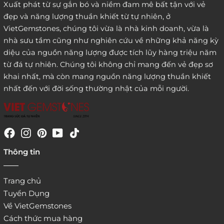
Xuất phát từ sự gắn bó và niềm đam mê bất tận với vẻ
đẹp và năng lượng thuần khiết từ tự nhiên, ở
3. Đặt hàng thông quaemail hay chat trực tiếp với
VietGemstones, chúng tôi vừa là nhà kinh doanh, vừa là
chúng tôi:
nhà sưu tầm cũng như nghiên cứu về những khả năng kỳ
diệu của nguồn năng lượng được tích lũy hàng triệu năm
từ đá tự nhiên. Chúng tôi không chỉ mang đến vẻ đẹp sơ
khai nhất, mà còn mang nguồn năng lượng thuần khiết
nhất đến với đời sống thường nhật của mỗi người.
4. Đặt hàng trực tiếp qua
Thông tin
website:
http://www.vietgemstones.com
/
Trang chủ
Tuyển Dụng
Về VietGemstones
Cách thức mua hàng