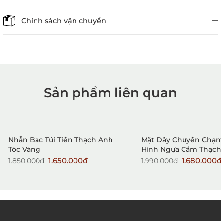
Chính sách vận chuyển
Sản phẩm liên quan
1. Mua hàng trực tiếp tại
VietGemstones
Sale
Sale
New
Nhẫn Bạc Túi Tiền Thạch Anh
Mặt Dây Chuyền Chạ
Tóc Vàng
Hình Ngựa Cẩm Thạch
1.650.000₫
1.680.000
1.850.000₫
1.990.000₫
2. Đặt hàng qua điện thoại: