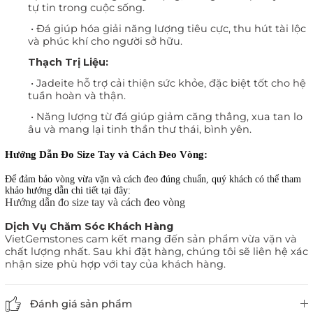
tự tin trong cuộc sống.
•
Đá giúp hóa giải năng lượng tiêu cực, thu hút tài lộc
và phúc khí cho người sở hữu.
Thạch Trị Liệu:
•
Jadeite hỗ trợ cải thiện sức khỏe, đặc biệt tốt cho hệ
tuần hoàn và thận.
•
Năng lượng từ đá giúp giảm căng thẳng, xua tan lo
âu và mang lại tinh thần thư thái, bình yên.
Hướng Dẫn Đo Size Tay và Cách Đeo Vòng:
Để đảm bảo vòng vừa vặn và cách đeo đúng chuẩn, quý khách có thể tham
khảo hướng dẫn chi tiết tại đây:
Hướng dẫn đo size tay và cách đeo vòng
Dịch Vụ Chăm Sóc Khách Hàng
VietGemstones cam kết mang đến sản phẩm vừa vặn và
chất lượng nhất. Sau khi đặt hàng, chúng tôi sẽ liên hệ xác
nhận size phù hợp với tay của khách hàng.
Đánh giá sản phẩm