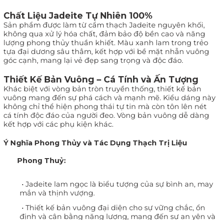
Chất Liệu Jadeite Tự Nhiên 100%
Sản phẩm được làm từ cẩm thạch Jadeite nguyên khối,
không qua xử lý hóa chất, đảm bảo độ bền cao và năng
lượng phong thủy thuần khiết. Màu xanh lam trong trẻo
tựa đại dương sâu thẳm, kết hợp với bề mặt nhẫn vuông
góc cạnh, mang lại vẻ đẹp sang trọng và độc đáo.
Thiết Kế Bản Vuông – Cá Tính và Ấn Tượng
Khác biệt với vòng bản tròn truyền thống, thiết kế bản
vuông mang đến sự phá cách và mạnh mẽ. Kiểu dáng này
không chỉ thể hiện phong thái tự tin mà còn tôn lên nét
cá tính độc đáo của người đeo. Vòng bản vuông dễ dàng
kết hợp với các phụ kiện khác.
Ý Nghĩa Phong Thủy và Tác Dụng Thạch Trị Liệu
Phong Thuỷ:
•
Jadeite lam ngọc là biểu tượng của sự bình an, may
mắn và thịnh vượng.
•
Thiết kế bản vuông đại diện cho sự vững chắc, ổn
định và cân bằng năng lượng, mang đến sự an yên và