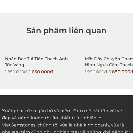
Sản phẩm liên quan
1. Mua hàng trực tiếp tại
VietGemstones
Sale
Sale
New
Nhẫn Bạc Túi Tiền Thạch Anh
Mặt Dây Chuyền Chạ
Tóc Vàng
Hình Ngựa Cẩm Thạch
1.650.000₫
1.680.000
1.850.000₫
1.990.000₫
2. Đặt hàng qua điện thoại:
Xuất phát từ sự gắn bó và niềm đam mê bất tận với vẻ
đẹp và năng lượng thuần khiết từ tự nhiên, ở
3. Đặt hàng thông quaemail hay chat trực tiếp với
VietGemstones, chúng tôi vừa là nhà kinh doanh, vừa là
chúng tôi:
nhà sưu tầm cũng như nghiên cứu về những khả năng kỳ