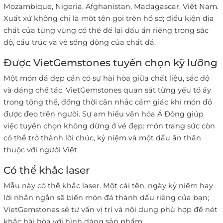
Mozambique, Nigeria, Afghanistan, Madagascar, Việt Nam.
Xuất xứ không chỉ là một tên gọi trên hồ sơ; điều kiện địa
chất của từng vùng có thể để lại dấu ấn riêng trong sắc
độ, cấu trúc và vẻ sống động của chất đá.
Được VietGemstones tuyển chọn kỹ lưỡng
Một món đá đẹp cần có sự hài hòa giữa chất liệu, sắc độ
và dáng chế tác. VietGemstones quan sát từng yếu tố ấy
trong tổng thể, đồng thời cân nhắc cảm giác khi món đồ
được đeo trên người. Sự am hiểu văn hóa Á Đông giúp
việc tuyển chọn không dừng ở vẻ đẹp: món trang sức còn
có thể trở thành lời chúc, kỷ niệm và một dấu ấn thân
thuộc với người Việt.
Có thể khắc laser
Mẫu này có thể khắc laser. Một cái tên, ngày kỷ niệm hay
lời nhắn ngắn sẽ biến món đá thành dấu riêng của bạn;
VietGemstones sẽ tư vấn vị trí và nội dung phù hợp để nét
khắc hài hòa với hình dáng sản phẩm.