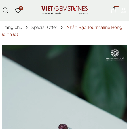
0
Trang chủ
Special Offer
Nhẫn Bạc Tourmaline Hồng
Đính Đá