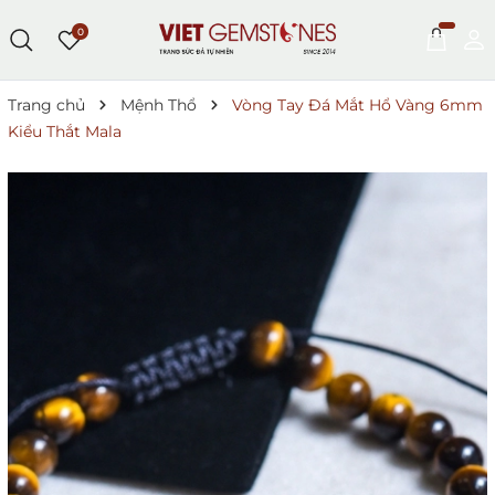
0
Trang chủ
Mệnh Thổ
Vòng Tay Đá Mắt Hổ Vàng 6mm
Kiểu Thắt Mala