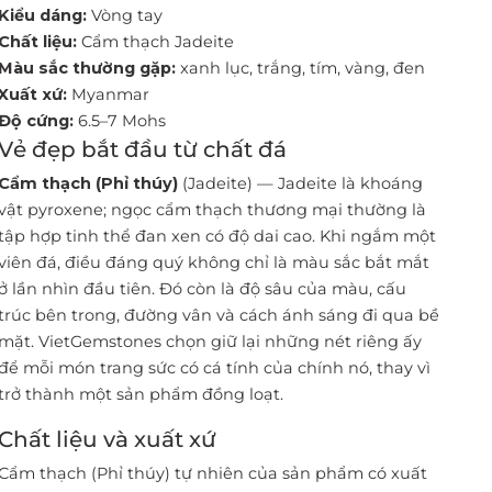
Kiểu dáng:
Vòng tay
Chất liệu:
Cẩm thạch Jadeite
Màu sắc thường gặp:
xanh lục, trắng, tím, vàng, đen
Xuất xứ:
Myanmar
Độ cứng:
6.5–7 Mohs
Vẻ đẹp bắt đầu từ chất đá
Cẩm thạch (Phỉ thúy)
(Jadeite) — Jadeite là khoáng
vật pyroxene; ngọc cẩm thạch thương mại thường là
tập hợp tinh thể đan xen có độ dai cao. Khi ngắm một
viên đá, điều đáng quý không chỉ là màu sắc bắt mắt
ở lần nhìn đầu tiên. Đó còn là độ sâu của màu, cấu
trúc bên trong, đường vân và cách ánh sáng đi qua bề
mặt. VietGemstones chọn giữ lại những nét riêng ấy
để mỗi món trang sức có cá tính của chính nó, thay vì
trở thành một sản phẩm đồng loạt.
Chất liệu và xuất xứ
Cẩm thạch (Phỉ thúy) tự nhiên của sản phẩm có xuất