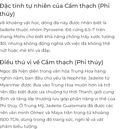
Đặc tính tự nhiên của Cẩm thạch (Phỉ
thúy)
Về khoáng vật học, dòng đá này được nhận biết là
Jadeite thuộc nhóm Pyroxene. Độ cứng 6.5–7 trên
thang Mohs cho biết khả năng chống trầy xước tương
đối, nhưng không đồng nghĩa với việc đá không thể
nứt hoặc mẻ khi va đập.
Điều thú vị về Cẩm thạch (Phỉ thúy)
Ngọc đã hiện diện trong văn hóa Trung Hoa hàng
nghìn năm, ban đầu chủ yếu là Nephrite. Jadeite từ
Myanmar được đưa vào Trung Hoa muộn hơn và trở
nên đặc biệt được ưa chuộng từ thời Thanh; giới cung
đình và tầng lớp thượng lưu góp phần nâng vị thế của
Phỉ thúy. Ở Trung Mỹ, Jadeite Guatemala đã được các
nền văn minh Olmec và Maya trân trọng từ khoảng
1500 TCN, dùng trong đồ trang sức, nghi lễ và vật
phẩm biểu tượng.