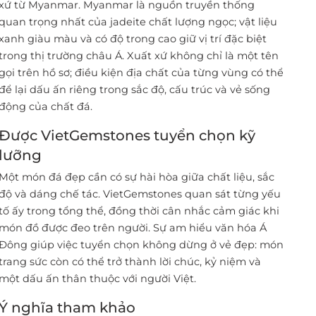
xứ từ Myanmar. Myanmar là nguồn truyền thống
quan trọng nhất của jadeite chất lượng ngọc; vật liệu
xanh giàu màu và có độ trong cao giữ vị trí đặc biệt
trong thị trường châu Á. Xuất xứ không chỉ là một tên
gọi trên hồ sơ; điều kiện địa chất của từng vùng có thể
để lại dấu ấn riêng trong sắc độ, cấu trúc và vẻ sống
động của chất đá.
Được VietGemstones tuyển chọn kỹ
lưỡng
Một món đá đẹp cần có sự hài hòa giữa chất liệu, sắc
độ và dáng chế tác. VietGemstones quan sát từng yếu
tố ấy trong tổng thể, đồng thời cân nhắc cảm giác khi
món đồ được đeo trên người. Sự am hiểu văn hóa Á
Đông giúp việc tuyển chọn không dừng ở vẻ đẹp: món
trang sức còn có thể trở thành lời chúc, kỷ niệm và
một dấu ấn thân thuộc với người Việt.
Ý nghĩa tham khảo