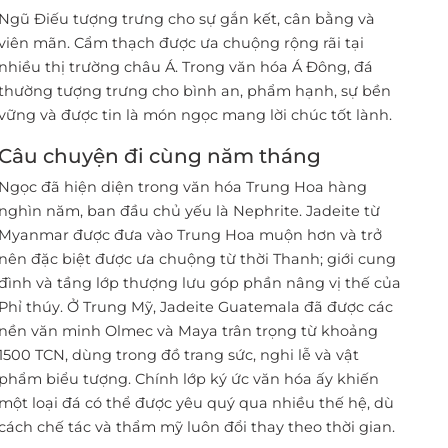
Ngũ Điếu tượng trưng cho sự gắn kết, cân bằng và
viên mãn. Cẩm thạch được ưa chuộng rộng rãi tại
nhiều thị trường châu Á. Trong văn hóa Á Đông, đá
thường tượng trưng cho bình an, phẩm hạnh, sự bền
vững và được tin là món ngọc mang lời chúc tốt lành.
Câu chuyện đi cùng năm tháng
Ngọc đã hiện diện trong văn hóa Trung Hoa hàng
nghìn năm, ban đầu chủ yếu là Nephrite. Jadeite từ
Myanmar được đưa vào Trung Hoa muộn hơn và trở
nên đặc biệt được ưa chuộng từ thời Thanh; giới cung
đình và tầng lớp thượng lưu góp phần nâng vị thế của
Phỉ thúy. Ở Trung Mỹ, Jadeite Guatemala đã được các
nền văn minh Olmec và Maya trân trọng từ khoảng
1500 TCN, dùng trong đồ trang sức, nghi lễ và vật
phẩm biểu tượng. Chính lớp ký ức văn hóa ấy khiến
một loại đá có thể được yêu quý qua nhiều thế hệ, dù
cách chế tác và thẩm mỹ luôn đổi thay theo thời gian.