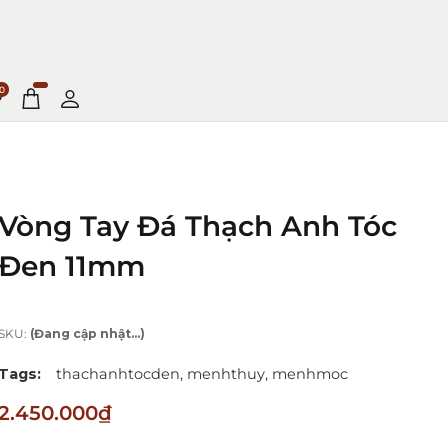
0
Vòng Tay Đá Thạch Anh Tóc
Đen 11mm
SKU:
(Đang cập nhật...)
Tags:
thachanhtocden,
menhthuy,
menhmoc
2.450.000₫