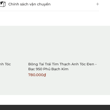
Chính sách vận chuyển
1. Mua hàng trực tiếp tại
VietGemstones
nh Tóc
Bông Tai Trái Tim Thạch Anh Tóc Đen -
N
Bạc 950 Phủ Bạch Kim
B
780.000₫
6
2. Đặt hàng qua điện thoại: