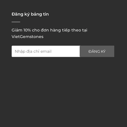
3. Đặt hàng thông quaemail hay chat trực tiếp với
chúng tôi:
Đăng ký bảng tin
Giảm 10% cho đơn hàng tiếp theo tại
VietGemstones
ĐĂNG KÝ
4. Đặt hàng trực tiếp qua
website:
http://www.vietgemstones.com
/