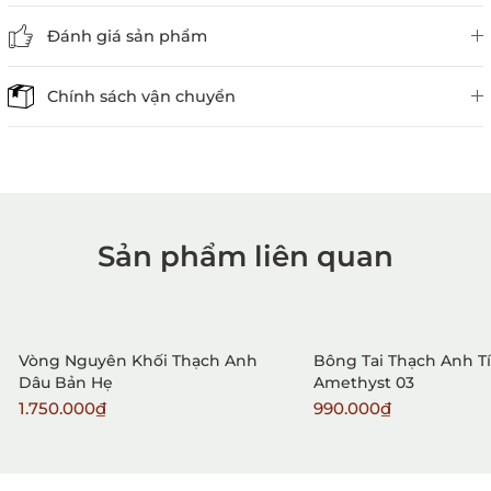
Đánh giá sản phẩm
Chính sách vận chuyển
Sản phẩm liên quan
1. Mua hàng trực tiếp tại
VietGemstones
Vòng Nguyên Khối Thạch Anh
Bông Tai Thạch Anh T
Dâu Bản Hẹ
Amethyst 03
1.750.000₫
990.000₫
2. Đặt hàng qua điện thoại: