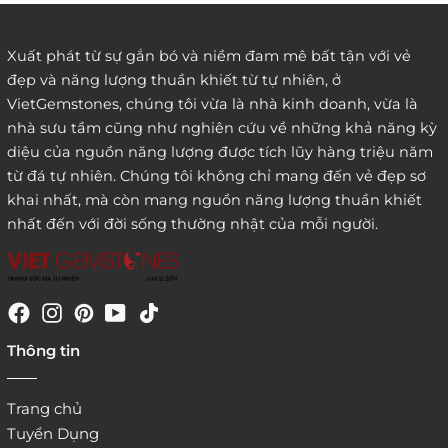
Xuất phát từ sự gắn bó và niềm đam mê bất tận với vẻ
đẹp và năng lượng thuần khiết từ tự nhiên, ở
3. Đặt hàng thông quaemail hay chat trực tiếp với
VietGemstones, chúng tôi vừa là nhà kinh doanh, vừa là
chúng tôi:
nhà sưu tầm cũng như nghiên cứu về những khả năng kỳ
diệu của nguồn năng lượng được tích lũy hàng triệu năm
từ đá tự nhiên. Chúng tôi không chỉ mang đến vẻ đẹp sơ
khai nhất, mà còn mang nguồn năng lượng thuần khiết
nhất đến với đời sống thường nhật của mỗi người.
4. Đặt hàng trực tiếp qua
Thông tin
website:
http://www.vietgemstones.com
/
Trang chủ
Tuyển Dụng