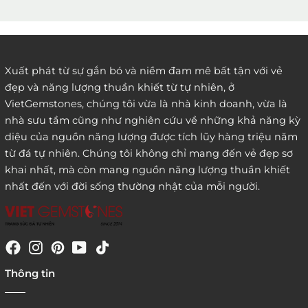
2. Đặt hàng qua điện thoại:
Xuất phát từ sự gắn bó và niềm đam mê bất tận với vẻ
đẹp và năng lượng thuần khiết từ tự nhiên, ở
3. Đặt hàng thông quaemail hay chat trực tiếp với
VietGemstones, chúng tôi vừa là nhà kinh doanh, vừa là
chúng tôi:
nhà sưu tầm cũng như nghiên cứu về những khả năng kỳ
diệu của nguồn năng lượng được tích lũy hàng triệu năm
từ đá tự nhiên. Chúng tôi không chỉ mang đến vẻ đẹp sơ
khai nhất, mà còn mang nguồn năng lượng thuần khiết
nhất đến với đời sống thường nhật của mỗi người.
4. Đặt hàng trực tiếp qua
Thông tin
website:
http://www.vietgemstones.com
/