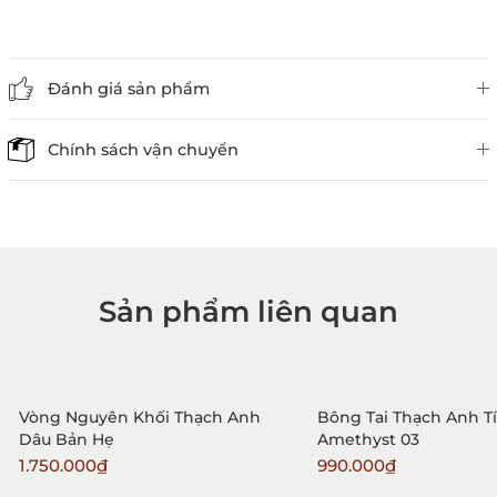
Đánh giá sản phẩm
Chính sách vận chuyển
Sản phẩm liên quan
1. Mua hàng trực tiếp tại
VietGemstones
Vòng Nguyên Khối Thạch Anh
Bông Tai Thạch Anh T
Dâu Bản Hẹ
Amethyst 03
1.750.000₫
990.000₫