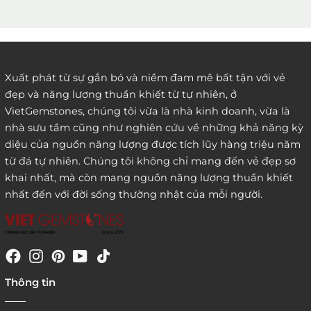
2. Đặt hàng qua điện thoại:
Xuất phát từ sự gắn bó và niềm đam mê bất tận với vẻ
đẹp và năng lượng thuần khiết từ tự nhiên, ở
3. Đặt hàng thông quaemail hay chat trực tiếp với
VietGemstones, chúng tôi vừa là nhà kinh doanh, vừa là
chúng tôi:
nhà sưu tầm cũng như nghiên cứu về những khả năng kỳ
diệu của nguồn năng lượng được tích lũy hàng triệu năm
từ đá tự nhiên. Chúng tôi không chỉ mang đến vẻ đẹp sơ
khai nhất, mà còn mang nguồn năng lượng thuần khiết
nhất đến với đời sống thường nhật của mỗi người.
4. Đặt hàng trực tiếp qua
Thông tin
website:
http://www.vietgemstones.com
/