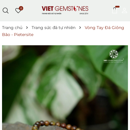
0
Trang chủ
Trang sức đá tự nhiên
Vòng Tay Đá Giông
Bão - Pietersite