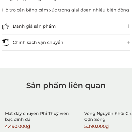
Hỗ trợ cân bằng cảm xúc trong giai đoạn nhiều biến động
Đánh giá sản phẩm
Chính sách vận chuyển
Sản phẩm liên quan
1. Mua hàng trực tiếp tại
VietGemstones
Mặt dây chuyền Phỉ Thuý viền
Vòng Nguyên Khối Ch
bạc đính đá
Gợn Sóng
4.490.000₫
5.390.000₫