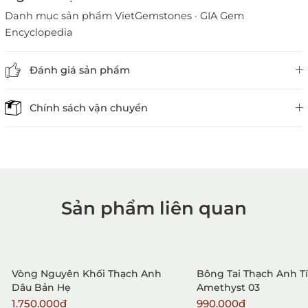
Danh mục sản phẩm VietGemstones
·
GIA Gem
Encyclopedia
Đánh giá sản phẩm
Chính sách vận chuyển
Sản phẩm liên quan
1. Mua hàng trực tiếp tại
VietGemstones
Vòng Nguyên Khối Thạch Anh
Bông Tai Thạch Anh T
Dâu Bản Hẹ
Amethyst 03
1.750.000₫
990.000₫