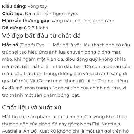
Kiểu dáng:
Vòng tay
Chất liệu:
Đá mắt hổ - Tiger's Eyes
Màu sắc thường gặp:
vàng nâu, nâu đỏ, xanh xám
Độ cứng:
6.5–7 Mohs
Vẻ đẹp bắt đầu từ chất đá
Mắt hổ
(Tiger's Eye) — Mắt hổ là vật liệu thạch anh có cấu
trúc sợi tạo hiệu ứng ánh lụa chuyển động giống mắt
mèo. Khi ngắm một viên đá, điều đáng quý không chỉ là
màu sắc bắt mắt ở lần nhìn đầu tiên. Đó còn là độ sâu của
màu, cấu trúc bên trong, đường vân và cách ánh sáng đi
qua bề mặt. VietGemstones chọn giữ lại những nét riêng
ấy để mỗi món trang sức có cá tính của chính nó, thay vì
trở thành một sản phẩm đồng loạt.
Chất liệu và xuất xứ
Mắt hổ của sản phẩm là đá tự nhiên. Các vùng khai thác
thường gặp của dòng đá này gồm: Nam Phi, Namibia,
Australia, Ấn Độ. Xuất xứ không chỉ là một tên gọi trên hồ