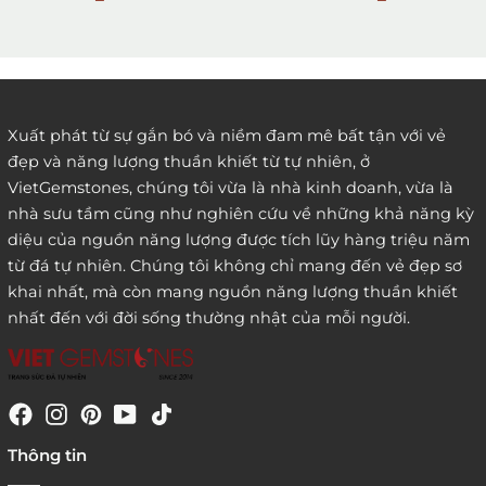
2. Đặt hàng qua điện thoại:
Xuất phát từ sự gắn bó và niềm đam mê bất tận với vẻ
đẹp và năng lượng thuần khiết từ tự nhiên, ở
3. Đặt hàng thông quaemail hay chat trực tiếp với
VietGemstones, chúng tôi vừa là nhà kinh doanh, vừa là
chúng tôi:
nhà sưu tầm cũng như nghiên cứu về những khả năng kỳ
diệu của nguồn năng lượng được tích lũy hàng triệu năm
từ đá tự nhiên. Chúng tôi không chỉ mang đến vẻ đẹp sơ
khai nhất, mà còn mang nguồn năng lượng thuần khiết
nhất đến với đời sống thường nhật của mỗi người.
4. Đặt hàng trực tiếp qua
Thông tin
website:
http://www.vietgemstones.com
/