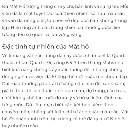
Đá Mắt Hổ tượng trưng cho ý chí, bản lĩnh và sự tự tin. Mỗi
viên đá là một tuyệt tác của thiên nhiên, sở hữu màu sắc
và vân đá riêng biệt, tạo nên vẻ đẹp độc bản không trùng
lặp. Hiệu ứng ánh đặc trưng khiến đá thường được liên
tưởng đến sự quan sát và vững vàng.
Đặc tính tự nhiên của Mắt hổ
Về khoáng vật học, dòng đá này được nhận biết là Quartz
thuộc nhóm Quartz. Độ cứng 6.5–7 trên thang Mohs cho
biết khả năng chống trầy xước tương đối, nhưng không
đồng nghĩa với việc đá không thể nứt hoặc mẻ khi va đập.
Dải màu thường gặp trải từ vàng nâu, nâu đỏ, xanh xám;
giá trị thực tế còn được nhìn qua màu, độ trong, cấu trúc,
chất lượng chế tác, mức độ xử lý và hồ sơ kiểm định của
từng món. Dữ liệu nhận biết cần kết hợp kiểm định
chuyên môn; không kết luận chỉ từ ảnh hoặc màu sắc. Mắt
hổ đỏ hoặc xanh trên thị trường có thể đã qua xử lý nhiệt
hay nhuộm màu.