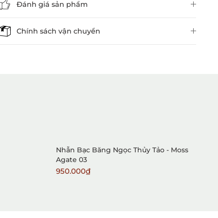
Đánh giá sản phẩm
Chính sách vận chuyển
1. Mua hàng trực tiếp tại
VietGemstones
Nhẫn Bạc Băng Ngọc Thủy Tảo - Moss
N
Agate 03
A
950.000₫
8
2. Đặt hàng qua điện thoại: