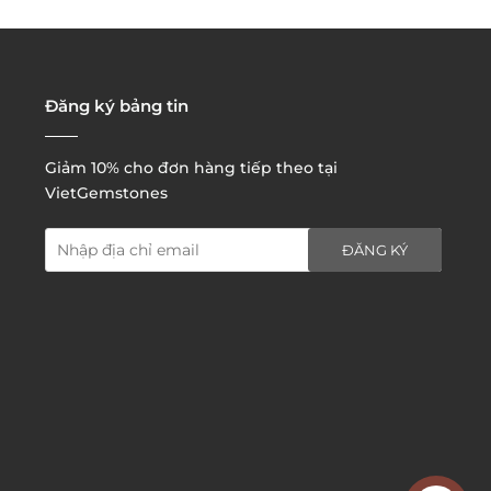
3. Đặt hàng thông quaemail hay chat trực tiếp với
chúng tôi:
Đăng ký bảng tin
Giảm 10% cho đơn hàng tiếp theo tại
VietGemstones
ĐĂNG KÝ
4. Đặt hàng trực tiếp qua
website:
http://www.vietgemstones.com
/