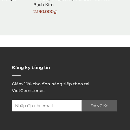
Bạch Kim
2.190.000₫
7
2. Đặt hàng qua điện thoại:
3. Đặt hàng thông quaemail hay chat trực tiếp với
chúng tôi:
Đăng ký bảng tin
Giảm 10% cho đơn hàng tiếp theo tại
VietGemstones
ĐĂNG KÝ