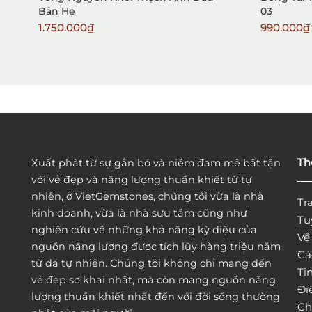
Bản Hẹ
03
1.750.000₫
990.000₫
Th
Xuất phát từ sự gắn bó và niềm đam mê bất tận
với vẻ đẹp và năng lượng thuần khiết từ tự
nhiên, ở VietGemstones, chúng tôi vừa là nhà
Tr
kinh doanh, vừa là nhà sưu tầm cũng như
Tu
nghiên cứu về những khả năng kỳ diệu của
Vê
nguồn năng lượng được tích lũy hàng triệu năm
Cá
từ đá tự nhiên. Chúng tôi không chỉ mang đến
Tin
vẻ đẹp sơ khai nhất, mà còn mang nguồn năng
Đi
lượng thuần khiết nhất đến với đời sống thường
Ch