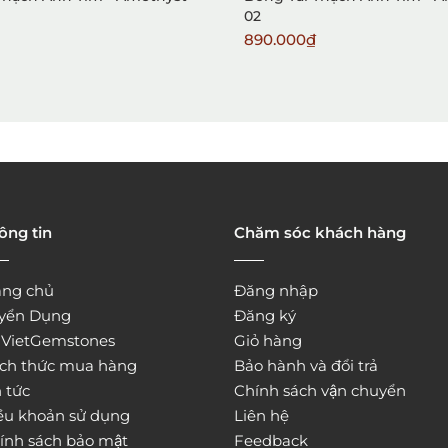
02
890.000₫
ông tin
Chăm sóc khách hàng
ang chủ
Đăng nhập
yển Dụng
Đăng ký
̀ VietGemstones
Giỏ hàng
ch thức mua hàng
Bảo hành và đổi trả
 tức
Chính sách vận chuyển
ều khoản sử dụng
Liên hệ
ính sách bảo mật
Feedback