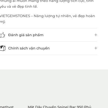
những ai muốn mang theo năng lượng tích cực, tình
yêu và vẻ đẹp tinh tế.
VIETGEMSTONES – Năng lượng tự nhiên, vẻ đẹp hoàn
mỹ.
Đánh giá sản phẩm
Chính sách vận chuyển
1. Mua hàng trực tiếp tại
VietGemstones
Amethyst
Mặt Dây Chuyền Spinel Bạc 950 Phủ
B