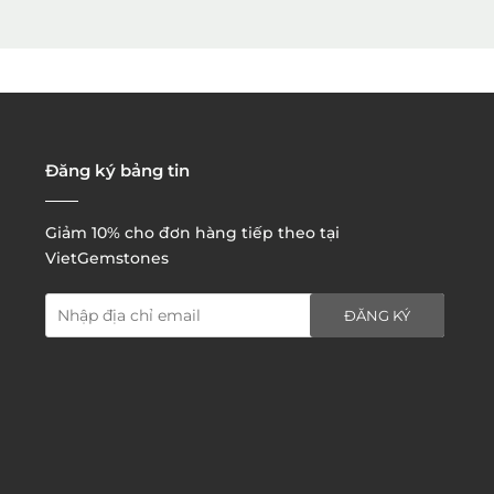
3. Đặt hàng thông quaemail hay chat trực tiếp với
chúng tôi:
Đăng ký bảng tin
Giảm 10% cho đơn hàng tiếp theo tại
VietGemstones
ĐĂNG KÝ
4. Đặt hàng trực tiếp qua
website:
http://www.vietgemstones.com
/