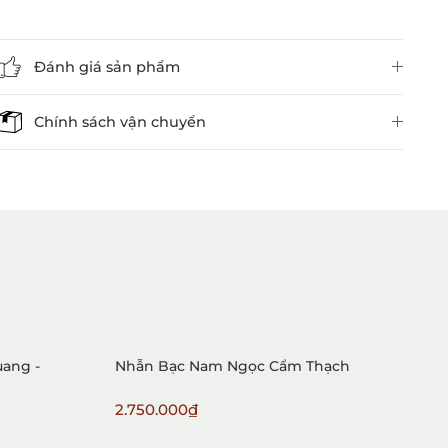
Đánh giá sản phẩm
Chính sách vận chuyển
1. Mua hàng trực tiếp tại
VietGemstones
ang -
Nhẫn Bạc Nam Ngọc Cẩm Thạch
N
2.750.000₫
3
2. Đặt hàng qua điện thoại: