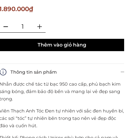
1.890.000₫
Thêm vào giỏ hàng
Thông tin sản phẩm
Nhẫn được chế tác từ bạc 950 cao cấp, phủ bạch kim
sáng bóng, đảm bảo độ bền và mang lại vẻ đẹp sang
trọng.
Viên Thạch Anh Tóc Đen tự nhiên với sắc đen huyền bí,
các sợi “tóc” tự nhiên bên trong tạo nên vẻ đẹp độc
đáo và cuốn hút.
Thiết kế: Phong cách Unisex phù hợp cho cả nam và