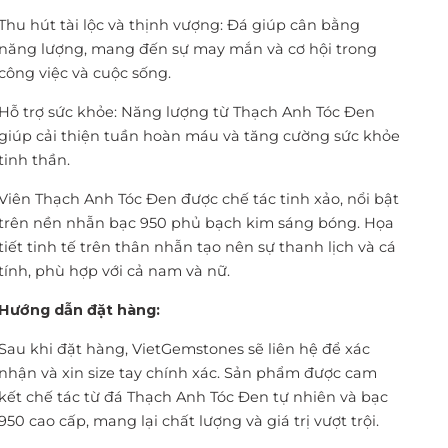
Thu hút tài lộc và thịnh vượng: Đá giúp cân bằng
năng lượng, mang đến sự may mắn và cơ hội trong
công việc và cuộc sống.
Hỗ trợ sức khỏe: Năng lượng từ Thạch Anh Tóc Đen
giúp cải thiện tuần hoàn máu và tăng cường sức khỏe
tinh thần.
Viên Thạch Anh Tóc Đen được chế tác tinh xảo, nổi bật
trên nền nhẫn bạc 950 phủ bạch kim sáng bóng. Họa
tiết tinh tế trên thân nhẫn tạo nên sự thanh lịch và cá
tính, phù hợp với cả nam và nữ.
Hướng dẫn đặt hàng:
Sau khi đặt hàng, VietGemstones sẽ liên hệ để xác
nhận và xin size tay chính xác. Sản phẩm được cam
kết chế tác từ đá Thạch Anh Tóc Đen tự nhiên và bạc
950 cao cấp, mang lại chất lượng và giá trị vượt trội.