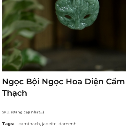
Ngọc Bội Ngọc Hoa Diện Cẩm
Thạch
SKU:
(Đang cập nhật...)
Tags:
camthach,
jadeite,
damenh