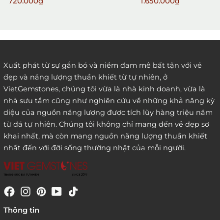
720.000₫
1.650.000₫
2. Đặt hàng qua điện thoại:
Xuất phát từ sự gắn bó và niềm đam mê bất tận với vẻ
đẹp và năng lượng thuần khiết từ tự nhiên, ở
3. Đặt hàng thông quaemail hay chat trực tiếp với
VietGemstones, chúng tôi vừa là nhà kinh doanh, vừa là
chúng tôi:
nhà sưu tầm cũng như nghiên cứu về những khả năng kỳ
diệu của nguồn năng lượng được tích lũy hàng triệu năm
từ đá tự nhiên. Chúng tôi không chỉ mang đến vẻ đẹp sơ
khai nhất, mà còn mang nguồn năng lượng thuần khiết
nhất đến với đời sống thường nhật của mỗi người.
4. Đặt hàng trực tiếp qua
Thông tin
website:
http://www.vietgemstones.com
/