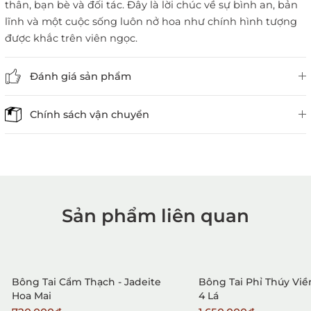
thân, bạn bè và đối tác. Đây là lời chúc về sự bình an, bản
lĩnh và một cuộc sống luôn nở hoa như chính hình tượng
được khắc trên viên ngọc.
Đánh giá sản phẩm
Chính sách vận chuyển
Sản phẩm liên quan
1. Mua hàng trực tiếp tại
VietGemstones
Bông Tai Cẩm Thạch - Jadeite
Bông Tai Phỉ Thúy Viề
Hoa Mai
4 Lá