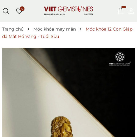
0
Trang chủ
Móc khóa may mắn
Móc khóa 12 Con Giáp
đá Mắt Hổ Vàng - Tuổi Sửu