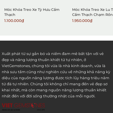
Móc Khóa Treo Xe Tỳ Hưu Cẩm
Móc Khóa Treo Xe Lu 
Thạch
Cẩm Thạch Chạm Rồn
1.100.000₫
1.950.000₫
2. Đặt hàng qua điện thoại:
Xuất phát từ sự gắn bó và niềm đam mê bất tận với vẻ
đẹp và năng lượng thuần khiết từ tự nhiên, ở
3. Đặt hàng thông quaemail hay chat trực tiếp với
VietGemstones, chúng tôi vừa là nhà kinh doanh, vừa là
chúng tôi:
nhà sưu tầm cũng như nghiên cứu về những khả năng kỳ
diệu của nguồn năng lượng được tích lũy hàng triệu năm
từ đá tự nhiên. Chúng tôi không chỉ mang đến vẻ đẹp sơ
khai nhất, mà còn mang nguồn năng lượng thuần khiết
nhất đến với đời sống thường nhật của mỗi người.