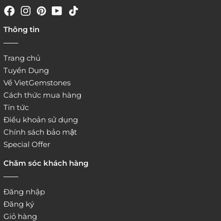
4. Đặt hàng trực tiếp qua
Thông tin
website:
http://www.vietgemstones.com
/
Trang chủ
Tuyển Dụng
Về VietGemstones
Cách thức mua hàng
Tin tức
Điều khoản sử dụng
Chính sách bảo mật
Special Offer
Chăm sóc khách hàng
Đăng nhập
Đăng ký
Giỏ hàng