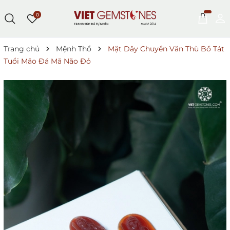
0
Trang chủ
Mệnh Thổ
Mặt Dây Chuyền Văn Thù Bồ Tát
Tuổi Mão Đá Mã Não Đỏ