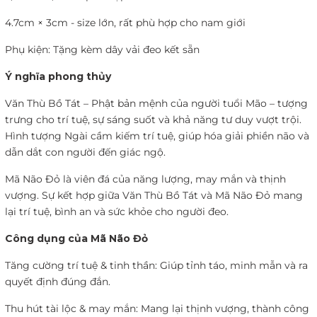
4.7cm × 3cm - size lớn, rất phù hợp cho nam giới
Phụ kiện: Tặng kèm dây vải đeo kết sẵn
Ý nghĩa phong thủy
Văn Thù Bồ Tát – Phật bản mệnh của người tuổi Mão – tượng
trưng cho trí tuệ, sự sáng suốt và khả năng tư duy vượt trội.
Hình tượng Ngài cầm kiếm trí tuệ, giúp hóa giải phiền não và
dẫn dắt con người đến giác ngộ.
Mã Não Đỏ là viên đá của năng lượng, may mắn và thịnh
vượng. Sự kết hợp giữa Văn Thù Bồ Tát và Mã Não Đỏ mang
lại trí tuệ, bình an và sức khỏe cho người đeo.
Công dụng của Mã Não Đỏ
Tăng cường trí tuệ & tinh thần: Giúp tỉnh táo, minh mẫn và ra
quyết định đúng đắn.
Thu hút tài lộc & may mắn: Mang lại thịnh vượng, thành công