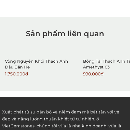
Sản phẩm liên quan
1. Mua hàng trực tiếp tại
VietGemstones
Vòng Nguyên Khối Thạch Anh
Bông Tai Thạch Anh T
Dâu Bản Hẹ
Amethyst 03
1.750.000₫
990.000₫
2. Đặt hàng qua điện thoại:
Xuất phát từ sự gắn bó và niềm đam mê bất tận với vẻ
đẹp và năng lượng thuần khiết từ tự nhiên, ở
3. Đặt hàng thông quaemail hay chat trực tiếp với
VietGemstones, chúng tôi vừa là nhà kinh doanh, vừa là
chúng tôi: