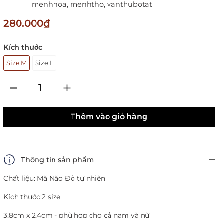
menhhoa,
menhtho,
vanthubotat
280.000₫
Kích thước
Size M
Size L
Thêm vào giỏ hàng
Thông tin sản phẩm
Chất liệu: Mã Não Đỏ tự nhiên
Kích thước:
2 size
3,8cm x 2,4cm - phù hợp cho cả nam và nữ