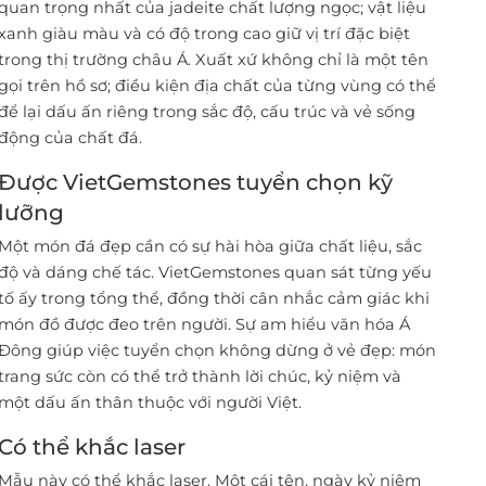
quan trọng nhất của jadeite chất lượng ngọc; vật liệu
xanh giàu màu và có độ trong cao giữ vị trí đặc biệt
trong thị trường châu Á. Xuất xứ không chỉ là một tên
gọi trên hồ sơ; điều kiện địa chất của từng vùng có thể
để lại dấu ấn riêng trong sắc độ, cấu trúc và vẻ sống
động của chất đá.
Được VietGemstones tuyển chọn kỹ
lưỡng
Một món đá đẹp cần có sự hài hòa giữa chất liệu, sắc
độ và dáng chế tác. VietGemstones quan sát từng yếu
tố ấy trong tổng thể, đồng thời cân nhắc cảm giác khi
món đồ được đeo trên người. Sự am hiểu văn hóa Á
Đông giúp việc tuyển chọn không dừng ở vẻ đẹp: món
trang sức còn có thể trở thành lời chúc, kỷ niệm và
một dấu ấn thân thuộc với người Việt.
Có thể khắc laser
Mẫu này có thể khắc laser. Một cái tên, ngày kỷ niệm