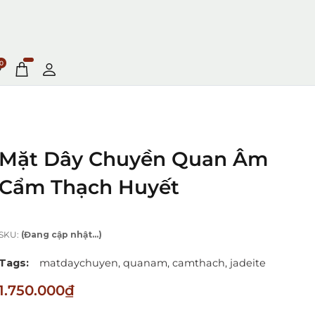
0
Mặt Dây Chuyền Quan Âm
Cẩm Thạch Huyết
SKU:
(Đang cập nhật...)
Tags:
matdaychuyen,
quanam,
camthach,
jadeite
1.750.000₫