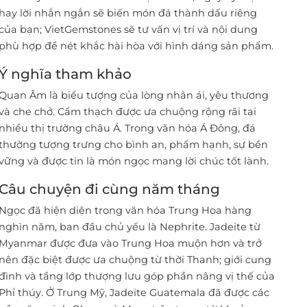
hay lời nhắn ngắn sẽ biến món đá thành dấu riêng
của bạn; VietGemstones sẽ tư vấn vị trí và nội dung
phù hợp để nét khắc hài hòa với hình dáng sản phẩm.
Ý nghĩa tham khảo
Quan Âm là biểu tượng của lòng nhân ái, yêu thương
và che chở. Cẩm thạch được ưa chuộng rộng rãi tại
nhiều thị trường châu Á. Trong văn hóa Á Đông, đá
thường tượng trưng cho bình an, phẩm hạnh, sự bền
vững và được tin là món ngọc mang lời chúc tốt lành.
Câu chuyện đi cùng năm tháng
Ngọc đã hiện diện trong văn hóa Trung Hoa hàng
nghìn năm, ban đầu chủ yếu là Nephrite. Jadeite từ
Myanmar được đưa vào Trung Hoa muộn hơn và trở
nên đặc biệt được ưa chuộng từ thời Thanh; giới cung
đình và tầng lớp thượng lưu góp phần nâng vị thế của
Phỉ thúy. Ở Trung Mỹ, Jadeite Guatemala đã được các