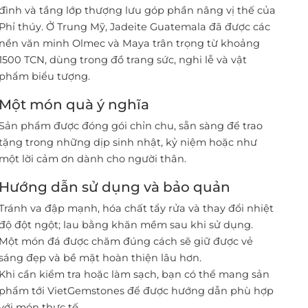
đình và tầng lớp thượng lưu góp phần nâng vị thế của
Phỉ thúy. Ở Trung Mỹ, Jadeite Guatemala đã được các
nền văn minh Olmec và Maya trân trọng từ khoảng
1500 TCN, dùng trong đồ trang sức, nghi lễ và vật
phẩm biểu tượng.
Một món quà ý nghĩa
Sản phẩm được đóng gói chỉn chu, sẵn sàng để trao
tặng trong những dịp sinh nhật, kỷ niệm hoặc như
một lời cảm ơn dành cho người thân.
Hướng dẫn sử dụng và bảo quản
Tránh va đập mạnh, hóa chất tẩy rửa và thay đổi nhiệt
độ đột ngột; lau bằng khăn mềm sau khi sử dụng.
Một món đá được chăm đúng cách sẽ giữ được vẻ
sáng đẹp và bề mặt hoàn thiện lâu hơn.
Khi cần kiểm tra hoặc làm sạch, bạn có thể mang sản
phẩm tới VietGemstones để được hướng dẫn phù hợp
với món thực tế.