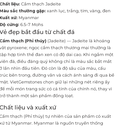
Chất liệu:
Cẩm thạch Jadeite
Màu sắc thường gặp:
xanh lục, trắng, tím, vàng, đen
Xuất xứ:
Myanmar
Độ cứng:
6.5–7 Mohs
Vẻ đẹp bắt đầu từ chất đá
Cẩm thạch (Phỉ thúy)
(Jadeite) — Jadeite là khoáng
vật pyroxene; ngọc cẩm thạch thương mại thường là
tập hợp tinh thể đan xen có độ dai cao. Khi ngắm một
viên đá, điều đáng quý không chỉ là màu sắc bắt mắt
ở lần nhìn đầu tiên. Đó còn là độ sâu của màu, cấu
trúc bên trong, đường vân và cách ánh sáng đi qua bề
mặt. VietGemstones chọn giữ lại những nét riêng ấy
để mỗi món trang sức có cá tính của chính nó, thay vì
trở thành một sản phẩm đồng loạt.
Chất liệu và xuất xứ
Cẩm thạch (Phỉ thúy) tự nhiên của sản phẩm có xuất
xứ từ Myanmar. Myanmar là nguồn truyền thống