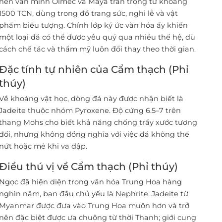
nền văn minh Olmec và Maya trân trọng từ khoảng
1500 TCN, dùng trong đồ trang sức, nghi lễ và vật
phẩm biểu tượng. Chính lớp ký ức văn hóa ấy khiến
một loại đá có thể được yêu quý qua nhiều thế hệ, dù
cách chế tác và thẩm mỹ luôn đổi thay theo thời gian.
Đặc tính tự nhiên của Cẩm thạch (Phỉ
thúy)
Về khoáng vật học, dòng đá này được nhận biết là
Jadeite thuộc nhóm Pyroxene. Độ cứng 6.5–7 trên
thang Mohs cho biết khả năng chống trầy xước tương
đối, nhưng không đồng nghĩa với việc đá không thể
nứt hoặc mẻ khi va đập.
Điều thú vị về Cẩm thạch (Phỉ thúy)
Ngọc đã hiện diện trong văn hóa Trung Hoa hàng
nghìn năm, ban đầu chủ yếu là Nephrite. Jadeite từ
Myanmar được đưa vào Trung Hoa muộn hơn và trở
nên đặc biệt được ưa chuộng từ thời Thanh; giới cung