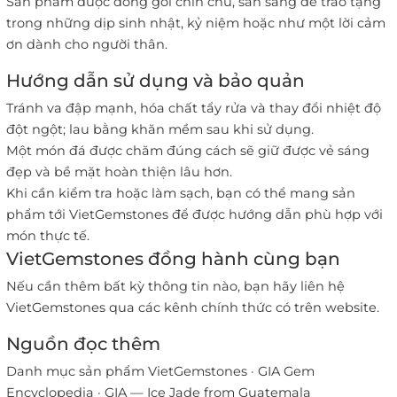
Sản phẩm được đóng gói chỉn chu, sẵn sàng để trao tặng
trong những dịp sinh nhật, kỷ niệm hoặc như một lời cảm
ơn dành cho người thân.
Hướng dẫn sử dụng và bảo quản
Tránh va đập mạnh, hóa chất tẩy rửa và thay đổi nhiệt độ
đột ngột; lau bằng khăn mềm sau khi sử dụng.
Một món đá được chăm đúng cách sẽ giữ được vẻ sáng
đẹp và bề mặt hoàn thiện lâu hơn.
Khi cần kiểm tra hoặc làm sạch, bạn có thể mang sản
phẩm tới VietGemstones để được hướng dẫn phù hợp với
món thực tế.
VietGemstones đồng hành cùng bạn
Nếu cần thêm bất kỳ thông tin nào, bạn hãy liên hệ
VietGemstones qua các kênh chính thức có trên website.
Nguồn đọc thêm
Danh mục sản phẩm VietGemstones
·
GIA Gem
Encyclopedia
·
GIA — Ice Jade from Guatemala