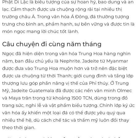
Phật Di Lặc là biểu tượng của sự hoan hỷ, bao dung và an
lạc. Cẩm thạch được ưa chuộng rộng rãi tại nhiều thị
trường châu Á. Trong văn hóa Á Đông, đá thường tượng
trưng cho bình an, phẩm hạnh, sự bền vững và được tin là
món ngọc mang lời chúc tốt lành.
Câu chuyện đi cùng năm tháng
Ngọc đã hiện diện trong văn hóa Trung Hoa hàng nghìn
năm, ban đầu chủ yếu là Nephrite. Jadeite từ Myanmar
được đưa vào Trung Hoa muộn hơn và trở nên đặc biệt
được ưa chuộng từ thời Thanh; giới cung đình và tầng lớp
thượng lưu góp phần nâng vị thế của Phỉ thúy. Ở Trung
Mỹ, Jadeite Guatemala đã được các nền văn minh Olmec
và Maya trân trọng từ khoảng 1500 TCN, dùng trong đồ
trang sức, nghi lễ và vật phẩm biểu tượng. Chính lớp ký ức
văn hóa ấy khiến một loại đá có thể được yêu quý qua
nhiều thế hệ, dù cách chế tác và thẩm mỹ luôn đổi thay
theo thời gian.