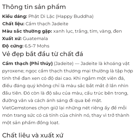
Thông tin sản phẩm
Kiểu dáng:
Phật Di Lặc (Happy Buddha)
Chất liệu:
Cẩm thạch Jadeite
Màu sắc thường gặp:
xanh lục, trắng, tím, vàng, đen
Xuất xứ:
Guatemala
Độ cứng:
6.5–7 Mohs
Vẻ đẹp bắt đầu từ chất đá
Cẩm thạch (Phỉ thúy)
(Jadeite) — Jadeite là khoáng vật
pyroxene; ngọc cẩm thạch thương mại thường là tập hợp
tinh thể đan xen có độ dai cao. Khi ngắm một viên đá,
điều đáng quý không chỉ là màu sắc bắt mắt ở lần nhìn
đầu tiên. Đó còn là độ sâu của màu, cấu trúc bên trong,
đường vân và cách ánh sáng đi qua bề mặt.
VietGemstones chọn giữ lại những nét riêng ấy để mỗi
món trang sức có cá tính của chính nó, thay vì trở thành
một sản phẩm đồng loạt.
Chất liệu và xuất xứ