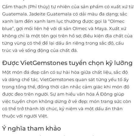
Cẩm thạch (Phỉ thúy) tự nhiên của sản phẩm có xuất xứ từ
Guatemala. Jadeite Guatemala có dải màu đa dạng; sắc
xanh lam đến xanh lam lục thường được gọi là “Olmec
blue”, gợi mối liên hệ với di sản Olmec và Maya. Xuất xứ
không chỉ là một tên gọi trên hồ sơ; điều kiện địa chất của
từng vùng có thể để lại dấu ấn riêng trong sắc độ, cấu
trúc và vẻ sống động của chất đá.
Được VietGemstones tuyển chọn kỹ lưỡng
Một món đá đẹp cần có sự hài hòa giữa chất liệu, sắc độ
và dáng chế tác. VietGemstones quan sát từng yếu tố ấy
trong tổng thể, đồng thời cân nhắc cảm giác khi món đồ
được đeo trên người. Sự am hiểu văn hóa Á Đông giúp
việc tuyển chọn không dừng ở vẻ đẹp: món trang sức còn
có thể trở thành lời chúc, kỷ niệm và một dấu ấn thân
thuộc với người Việt.
Ý nghĩa tham khảo