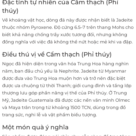
Đặc tính tự nhiên của Cẩm thạch (Phỉ
thúy)
Về khoáng vật học, dòng đá này được nhận biết là Jadeite
thuộc nhóm Pyroxene. Độ cứng 6.5–7 trên thang Mohs cho
biết khả năng chống trầy xước tương đối, nhưng không
đồng nghĩa với việc đá không thể nứt hoặc mẻ khi va đập.
Điều thú vị về Cẩm thạch (Phỉ thúy)
Ngọc đã hiện diện trong văn hóa Trung Hoa hàng nghìn
năm, ban đầu chủ yếu là Nephrite. Jadeite từ Myanmar
được đưa vào Trung Hoa muộn hơn và trở nên đặc biệt
được ưa chuộng từ thời Thanh; giới cung đình và tầng lớp
thượng lưu góp phần nâng vị thế của Phỉ thúy. Ở Trung
Mỹ, Jadeite Guatemala đã được các nền văn minh Olmec
và Maya trân trọng từ khoảng 1500 TCN, dùng trong đồ
trang sức, nghi lễ và vật phẩm biểu tượng.
Một món quà ý nghĩa