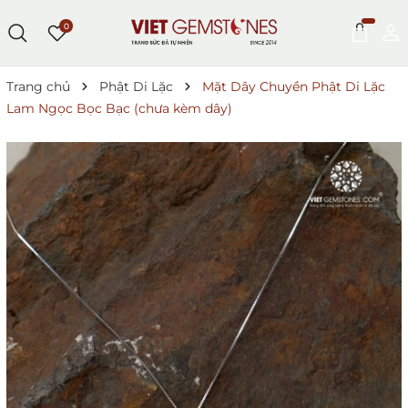
0
Trang chủ
Phật Di Lặc
Mặt Dây Chuyền Phật Di Lặc
Lam Ngọc Bọc Bạc (chưa kèm dây)