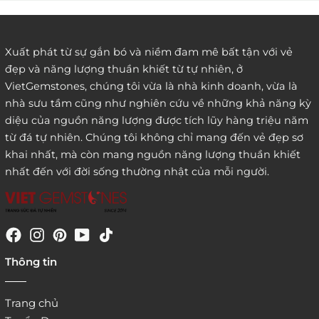
Xuất phát từ sự gắn bó và niềm đam mê bất tận với vẻ
đẹp và năng lượng thuần khiết từ tự nhiên, ở
3. Đặt hàng thông quaemail hay chat trực tiếp với
VietGemstones, chúng tôi vừa là nhà kinh doanh, vừa là
chúng tôi:
nhà sưu tầm cũng như nghiên cứu về những khả năng kỳ
diệu của nguồn năng lượng được tích lũy hàng triệu năm
từ đá tự nhiên. Chúng tôi không chỉ mang đến vẻ đẹp sơ
khai nhất, mà còn mang nguồn năng lượng thuần khiết
nhất đến với đời sống thường nhật của mỗi người.
4. Đặt hàng trực tiếp qua
Thông tin
website:
http://www.vietgemstones.com
/
Trang chủ