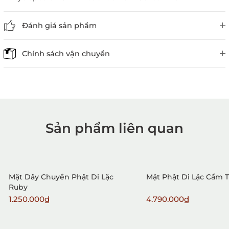
Đánh giá sản phẩm
Chính sách vận chuyển
Sản phẩm liên quan
1. Mua hàng trực tiếp tại
VietGemstones
Mặt Dây Chuyền Phật Di Lặc
Mặt Phật Di Lặc Cẩm 
Ruby
1.250.000₫
4.790.000₫
2. Đặt hàng qua điện thoại: