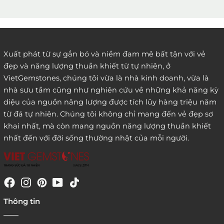
2. Đặt hàng qua điện thoại:
Xuất phát từ sự gắn bó và niềm đam mê bất tận với vẻ
đẹp và năng lượng thuần khiết từ tự nhiên, ở
3. Đặt hàng thông quaemail hay chat trực tiếp với
VietGemstones, chúng tôi vừa là nhà kinh doanh, vừa là
chúng tôi:
nhà sưu tầm cũng như nghiên cứu về những khả năng kỳ
diệu của nguồn năng lượng được tích lũy hàng triệu năm
từ đá tự nhiên. Chúng tôi không chỉ mang đến vẻ đẹp sơ
khai nhất, mà còn mang nguồn năng lượng thuần khiết
nhất đến với đời sống thường nhật của mỗi người.
4. Đặt hàng trực tiếp qua
Thông tin
website:
http://www.vietgemstones.com
/