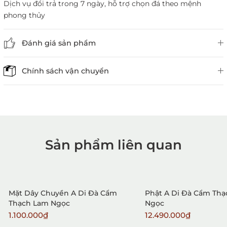
Dịch vụ đổi trả trong 7 ngày, hỗ trợ chọn đá theo mệnh
phong thủy
Đánh giá sản phẩm
Chính sách vận chuyển
Sản phẩm liên quan
1. Mua hàng trực tiếp tại
VietGemstones
Mặt Dây Chuyền A Di Đà Cẩm
Phật A Di Đà Cẩm Th
Thạch Lam Ngọc
Ngọc
1.100.000₫
12.490.000₫