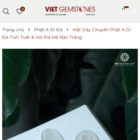
0
Trang chủ
Phật A Di Đà
Mặt Dây Chuyền Phật A Di
Đà Tuổi Tuất & Hợi Đá Mã Não Trắng