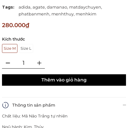
Tags:
adida,
agate,
damanao,
matdaychuyen,
phatbanmenh,
menhthuy,
menhkim
280.000₫
Kích thước
Size M
Size L
Thêm vào giỏ hàng
Thông tin sản phẩm
Chất liệu: Mã Não Trắng tự nhiên
Ngũ hành: Kim, Thủy