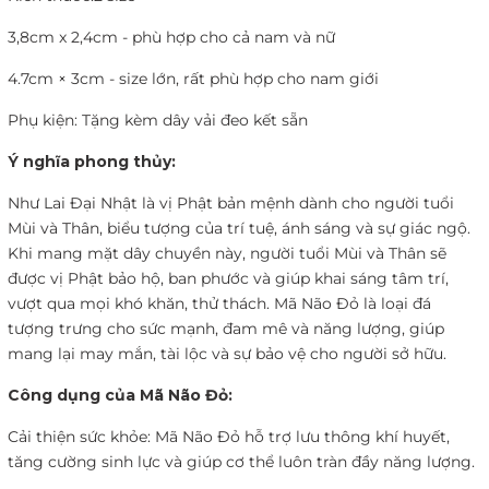
3,8cm x 2,4cm - phù hợp cho cả nam và nữ
4.7cm × 3cm - size lớn, rất phù hợp cho nam giới
Phụ kiện: Tặng kèm dây vải đeo kết sẵn
Ý nghĩa phong thủy:
Như Lai Đại Nhật là vị Phật bản mệnh dành cho người tuổi
Mùi và Thân, biểu tượng của trí tuệ, ánh sáng và sự giác ngộ.
Khi mang mặt dây chuyền này, người tuổi Mùi và Thân sẽ
được vị Phật bảo hộ, ban phước và giúp khai sáng tâm trí,
vượt qua mọi khó khăn, thử thách. Mã Não Đỏ là loại đá
tượng trưng cho sức mạnh, đam mê và năng lượng, giúp
mang lại may mắn, tài lộc và sự bảo vệ cho người sở hữu.
Công dụng của Mã Não Đỏ:
Cải thiện sức khỏe: Mã Não Đỏ hỗ trợ lưu thông khí huyết,
tăng cường sinh lực và giúp cơ thể luôn tràn đầy năng lượng.