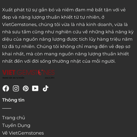
Xuất phát từ sự gắn bó và niềm đam mê bất tận với vẻ
đẹp và năng lượng thuần khiết từ tự nhiên, ở
3. Đặt hàng thông quaemail hay chat trực tiếp với
VietGemstones, chúng tôi vừa là nhà kinh doanh, vừa là
chúng tôi:
nhà sưu tầm cũng như nghiên cứu về những khả năng kỳ
diệu của nguồn năng lượng được tích lũy hàng triệu năm
từ đá tự nhiên. Chúng tôi không chỉ mang đến vẻ đẹp sơ
khai nhất, mà còn mang nguồn năng lượng thuần khiết
nhất đến với đời sống thường nhật của mỗi người.
4. Đặt hàng trực tiếp qua
Thông tin
website:
http://www.vietgemstones.com
/
Trang chủ
Tuyển Dụng
Về VietGemstones