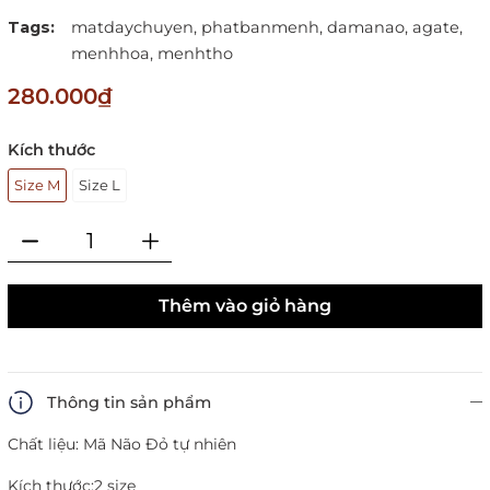
Tags:
matdaychuyen,
phatbanmenh,
damanao,
agate,
menhhoa,
menhtho
280.000₫
Kích thước
Size M
Size L
Thêm vào giỏ hàng
Thông tin sản phẩm
Chất liệu: Mã Não Đỏ tự nhiên
Kích thước:
2 size