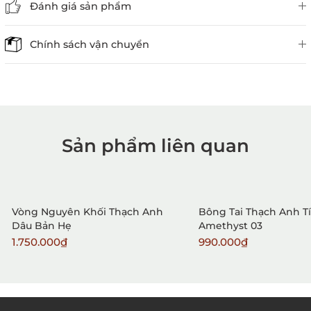
Đánh giá sản phẩm
Chính sách vận chuyển
Sản phẩm liên quan
1. Mua hàng trực tiếp tại
VietGemstones
Vòng Nguyên Khối Thạch Anh
Bông Tai Thạch Anh T
Dâu Bản Hẹ
Amethyst 03
1.750.000₫
990.000₫
2. Đặt hàng qua điện thoại: