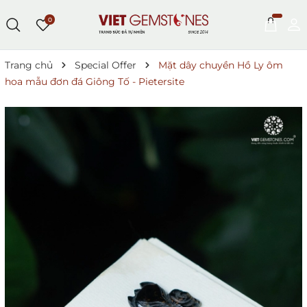
0
Trang chủ
Special Offer
Mặt dây chuyền Hồ Ly ôm
hoa mẫu đơn đá Giông Tố - Pietersite