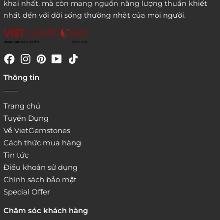
khai nhất, mà còn mang nguồn năng lượng thuần khiết
nhất đến với đời sống thường nhật của mỗi người.
4. Đặt hàng trực tiếp qua
Thông tin
website:
http://www.vietgemstones.com
/
Trang chủ
Tuyển Dụng
Về VietGemstones
Cách thức mua hàng
Tin tức
Điều khoản sử dụng
Chính sách bảo mật
Special Offer
Chăm sóc khách hàng