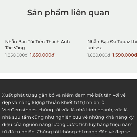
Sản phẩm liên quan
1. Mua hàng trực tiếp tại
VietGemstones
Sale
Sale
Nhẫn Bạc Túi Tiền Thạch Anh
Nhẫn Bạc Đá Topaz thi
Tóc Vàng
unisex
1.650.000₫
1.590.000₫
1.850.000₫
1.680.000₫
2. Đặt hàng qua điện thoại:
Xuất phát từ sự gắn bó và niềm đam mê bất tận với vẻ
đẹp và năng lượng thuần khiết từ tự nhiên, ở
3. Đặt hàng thông quaemail hay chat trực tiếp với
VietGemstones, chúng tôi vừa là nhà kinh doanh, vừa là
chúng tôi:
nhà sưu tầm cũng như nghiên cứu về những khả năng kỳ
diệu của nguồn năng lượng được tích lũy hàng triệu năm
từ đá tự nhiên. Chúng tôi không chỉ mang đến vẻ đẹp sơ