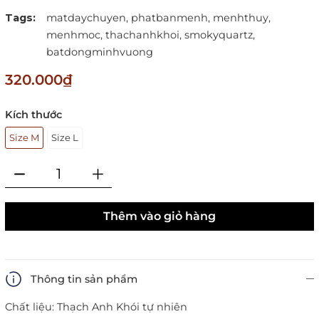
Tags:
matdaychuyen,
phatbanmenh,
menhthuy,
menhmoc,
thachanhkhoi,
smokyquartz,
batdongminhvuong
320.000₫
Kích thước
Size M
Size L
Thêm vào giỏ hàng
Thông tin sản phẩm
Chất liệu: Thạch Anh Khói tự nhiên