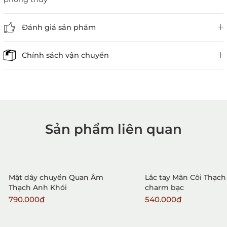
Đánh giá sản phẩm
Chính sách vận chuyển
Sản phẩm liên quan
1. Mua hàng trực tiếp tại
VietGemstones
Mặt dây chuyền Quan Âm
Lắc tay Mân Côi Thạch
Thạch Anh Khói
charm bạc
790.000₫
540.000₫
2. Đặt hàng qua điện thoại: