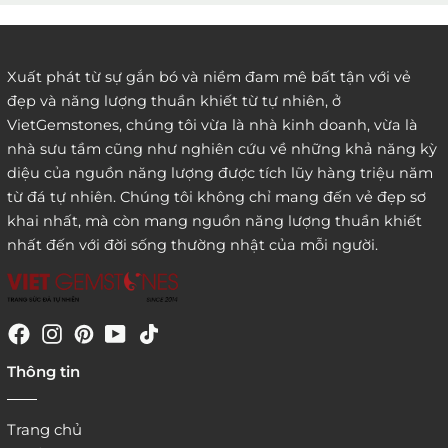
Xuất phát từ sự gắn bó và niềm đam mê bất tận với vẻ
đẹp và năng lượng thuần khiết từ tự nhiên, ở
3. Đặt hàng thông quaemail hay chat trực tiếp với
VietGemstones, chúng tôi vừa là nhà kinh doanh, vừa là
chúng tôi:
nhà sưu tầm cũng như nghiên cứu về những khả năng kỳ
diệu của nguồn năng lượng được tích lũy hàng triệu năm
từ đá tự nhiên. Chúng tôi không chỉ mang đến vẻ đẹp sơ
khai nhất, mà còn mang nguồn năng lượng thuần khiết
nhất đến với đời sống thường nhật của mỗi người.
4. Đặt hàng trực tiếp qua
Thông tin
website:
http://www.vietgemstones.com
/
Trang chủ