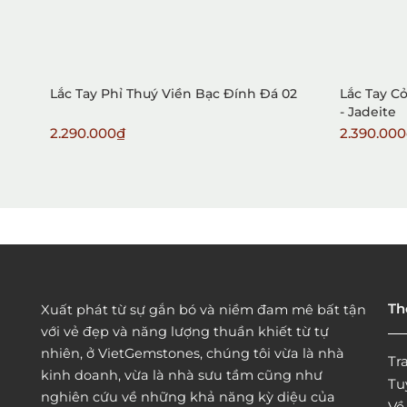
Lắc Tay Phỉ Thuý Viền Bạc Đính Đá 02
Lắc Tay C
- Jadeite
2.290.000₫
2.390.00
Th
Xuất phát từ sự gắn bó và niềm đam mê bất tận
với vẻ đẹp và năng lượng thuần khiết từ tự
nhiên, ở VietGemstones, chúng tôi vừa là nhà
Tr
kinh doanh, vừa là nhà sưu tầm cũng như
Tu
nghiên cứu về những khả năng kỳ diệu của
Vê