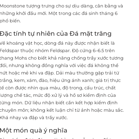
Moonstone tượng trưng cho sự dịu dàng, cân bằng và
những khởi đầu mới. Một trong các đá sinh tháng 6
phổ biến.
Đặc tính tự nhiên của Đá mặt trăng
Về khoáng vật học, dòng đá này được nhận biết là
Feldspar thuộc nhóm Feldspar. Độ cứng 6–6.5 trên
thang Mohs cho biết khả năng chống trầy xước tương
đối, nhưng không đồng nghĩa với việc đá không thể
nứt hoặc mẻ khi va đập. Dải màu thường gặp trải từ
trắng, kem, xám, đào, hiệu ứng ánh xanh; giá trị thực
tế còn được nhìn qua màu, độ trong, cấu trúc, chất
lượng chế tác, mức độ xử lý và hồ sơ kiểm định của
từng món. Dữ liệu nhận biết cần kết hợp kiểm định
chuyên môn; không kết luận chỉ từ ảnh hoặc màu sắc.
Khá nhạy va đập và trầy xước.
Một món quà ý nghĩa