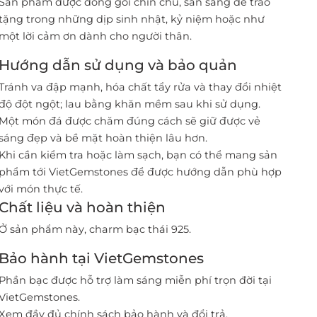
Sản phẩm được đóng gói chỉn chu, sẵn sàng để trao
tặng trong những dịp sinh nhật, kỷ niệm hoặc như
một lời cảm ơn dành cho người thân.
Hướng dẫn sử dụng và bảo quản
Tránh va đập mạnh, hóa chất tẩy rửa và thay đổi nhiệt
độ đột ngột; lau bằng khăn mềm sau khi sử dụng.
Một món đá được chăm đúng cách sẽ giữ được vẻ
sáng đẹp và bề mặt hoàn thiện lâu hơn.
Khi cần kiểm tra hoặc làm sạch, bạn có thể mang sản
phẩm tới VietGemstones để được hướng dẫn phù hợp
với món thực tế.
Chất liệu và hoàn thiện
Ở sản phẩm này, charm bạc thái 925.
Bảo hành tại VietGemstones
Phần bạc được hỗ trợ làm sáng miễn phí trọn đời tại
VietGemstones.
Xem đầy đủ chính sách bảo hành và đổi trả
.