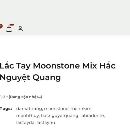
0
Lắc Tay Moonstone Mix Hắc
Nguyệt Quang
SKU:
(Đang cập nhật...)
Tags:
damattrang,
moonstone,
menhkim,
menhthuy,
hacnguyetquang,
labradorite,
lactayda,
lactaynu