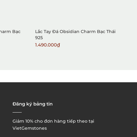
1. Mua hàng trực tiếp tại
VietGemstones
Charm Bạc
Lắc Tay Đá Obsidian Charm Bạc Thái
L
925
1.490.000₫
1
2. Đặt hàng qua điện thoại:
3. Đặt hàng thông quaemail hay chat trực tiếp với
chúng tôi:
Đăng ký bảng tin
Giảm 10% cho đơn hàng tiếp theo tại
VietGemstones