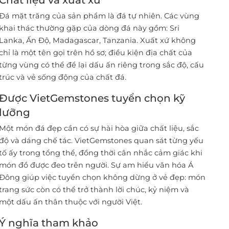
Chất liệu và xuất xứ
Đá mặt trăng của sản phẩm là đá tự nhiên. Các vùng
khai thác thường gặp của dòng đá này gồm: Sri
Lanka, Ấn Độ, Madagascar, Tanzania. Xuất xứ không
chỉ là một tên gọi trên hồ sơ; điều kiện địa chất của
từng vùng có thể để lại dấu ấn riêng trong sắc độ, cấu
trúc và vẻ sống động của chất đá.
Được VietGemstones tuyển chọn kỹ
lưỡng
Một món đá đẹp cần có sự hài hòa giữa chất liệu, sắc
độ và dáng chế tác. VietGemstones quan sát từng yếu
tố ấy trong tổng thể, đồng thời cân nhắc cảm giác khi
món đồ được đeo trên người. Sự am hiểu văn hóa Á
Đông giúp việc tuyển chọn không dừng ở vẻ đẹp: món
trang sức còn có thể trở thành lời chúc, kỷ niệm và
một dấu ấn thân thuộc với người Việt.
Ý nghĩa tham khảo