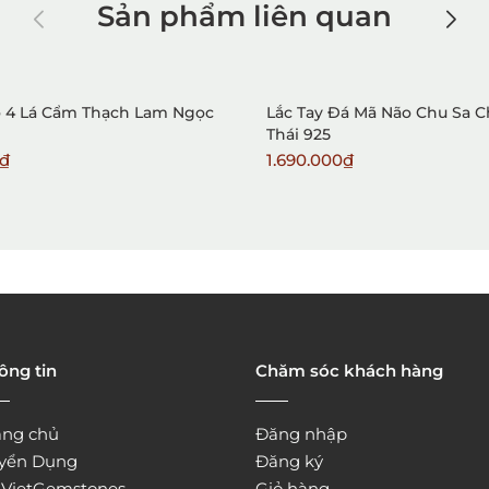
Sản phẩm liên quan
ỏ 4 Lá Cẩm Thạch Lam Ngọc
Lắc Tay Đá Mã Não Chu Sa 
Thái 925
0₫
1.690.000₫
ông tin
Chăm sóc khách hàng
ang chủ
Đăng nhập
yển Dụng
Đăng ký
̀ VietGemstones
Giỏ hàng