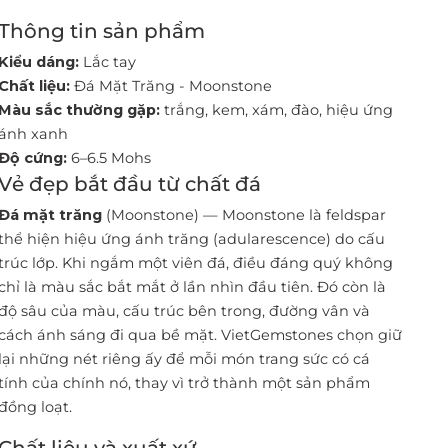
Thông tin sản phẩm
Kiểu dáng:
Lắc tay
Chất liệu:
Đá Mặt Trăng - Moonstone
Màu sắc thường gặp:
trắng, kem, xám, đào, hiệu ứng
ánh xanh
Độ cứng:
6–6.5 Mohs
Vẻ đẹp bắt đầu từ chất đá
Đá mặt trăng
(Moonstone) — Moonstone là feldspar
thể hiện hiệu ứng ánh trăng (adularescence) do cấu
trúc lớp. Khi ngắm một viên đá, điều đáng quý không
chỉ là màu sắc bắt mắt ở lần nhìn đầu tiên. Đó còn là
độ sâu của màu, cấu trúc bên trong, đường vân và
cách ánh sáng đi qua bề mặt. VietGemstones chọn giữ
lại những nét riêng ấy để mỗi món trang sức có cá
tính của chính nó, thay vì trở thành một sản phẩm
đồng loạt.