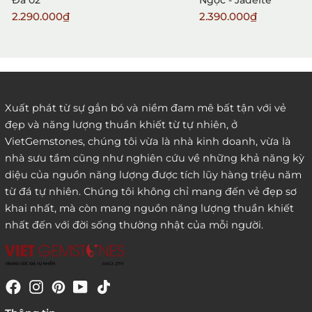
Đá 02
Ngọc - Jadeite
2.290.000₫
2.390.000₫
2. Đặt hàng qua điện thoại:
Xuất phát từ sự gắn bó và niềm đam mê bất tận với vẻ
đẹp và năng lượng thuần khiết từ tự nhiên, ở
3. Đặt hàng thông quaemail hay chat trực tiếp với
VietGemstones, chúng tôi vừa là nhà kinh doanh, vừa là
chúng tôi:
nhà sưu tầm cũng như nghiên cứu về những khả năng kỳ
diệu của nguồn năng lượng được tích lũy hàng triệu năm
từ đá tự nhiên. Chúng tôi không chỉ mang đến vẻ đẹp sơ
khai nhất, mà còn mang nguồn năng lượng thuần khiết
nhất đến với đời sống thường nhật của mỗi người.
4. Đặt hàng trực tiếp qua