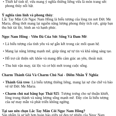
•
Thiết kế tinh tế, vừa mang ý nghĩa thiêng liêng vừa là món trang sức
phong thủy nổi bật.
Ý nghĩa tâm linh và phong thủy
:
Lắc Tay Mân Côi Ngọc Nam Hồng là biểu tượng của lòng tin nơi Đức Mẹ
Maria, đồng thời mang lại nguồn năng lượng phong thủy tích cực, giúp bạn
thu hút tài lộc, bình an và hạnh phúc.
Ngọc Nam Hồng - Viên Đá Của Sức Sống Và Đam Mê
:
•
Là biểu tượng của tình yêu và sự gắn kết trong các mối quan hệ.
•
Mang lại năng lượng mạnh mẽ, giúp tăng sự tự tin và khả năng sáng tạo.
•
Hỗ trợ cải thiện sức khỏe và mang đến cảm giác an yên, thoải mái.
•
Thu hút vận may, tài lộc và cơ hội mới trong cuộc sống.
Charm Thánh Giá Và Charm Chú Nai - Điểm Nhấn Ý Nghĩa
:
•
Thánh Giá treo
: Là biểu tượng thiêng liêng, mang lại sự che chở và bảo
vệ từ Đức Mẹ Maria.
•
Charm chú nai bằng bạc Thái 925
: Tượng trưng cho sự thuần khiết,
lòng trung thành và năng lượng sống mạnh mẽ. Đây còn là biểu tượng
của sự may mắn và phát triển không ngừng.
Tại sao nên chọn Lắc Tay Mân Côi Ngọc Nam Hồng?
Sản phẩm là sự kết hợp hoàn hảo giữa vẻ đẹp tự nhiên của Ngọc Nam