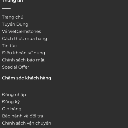
Thông tin
website:
http://www.vietgemstones.com
/
Trang chủ
Tuyển Dụng
Về VietGemstones
Cách thức mua hàng
Tin tức
Điều khoản sử dụng
Chính sách bảo mật
Special Offer
Chăm sóc khách hàng
Đăng nhập
Đăng ký
Giỏ hàng
Bảo hành và đổi trả
Chính sách vận chuyển