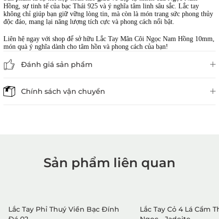
Hồng, sự tinh tế của bạc Thái 925 và ý nghĩa tâm linh sâu sắc. Lắc tay
không chỉ giúp bạn giữ vững lòng tin, mà còn là món trang sức phong thủy
độc đáo, mang lại năng lượng tích cực và phong cách nổi bật.
Liên hệ ngay với shop để sở hữu Lắc Tay Mân Côi Ngọc Nam Hồng 10mm,
món quà ý nghĩa dành cho tâm hồn và phong cách của bạn!
Đánh giá sản phẩm
Chính sách vận chuyển
Sản phẩm liên quan
1. Mua hàng trực tiếp tại
VietGemstones
Lắc Tay Phỉ Thuý Viền Bạc Đính
Lắc Tay Cỏ 4 Lá Cẩm 