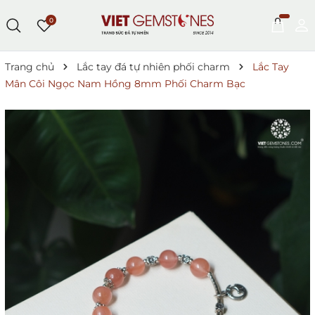
0
Trang chủ
Lắc tay đá tự nhiên phối charm
Lắc Tay
Mân Côi Ngọc Nam Hồng 8mm Phối Charm Bạc