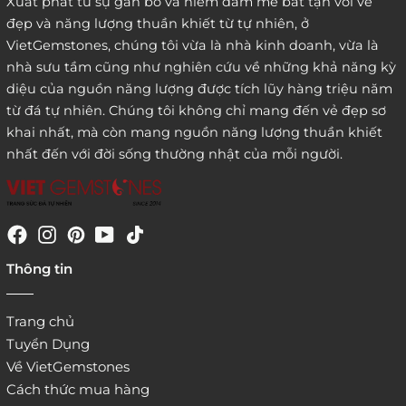
Xuất phát từ sự gắn bó và niềm đam mê bất tận với vẻ
đẹp và năng lượng thuần khiết từ tự nhiên, ở
3. Đặt hàng thông quaemail hay chat trực tiếp với
VietGemstones, chúng tôi vừa là nhà kinh doanh, vừa là
chúng tôi:
nhà sưu tầm cũng như nghiên cứu về những khả năng kỳ
diệu của nguồn năng lượng được tích lũy hàng triệu năm
từ đá tự nhiên. Chúng tôi không chỉ mang đến vẻ đẹp sơ
khai nhất, mà còn mang nguồn năng lượng thuần khiết
nhất đến với đời sống thường nhật của mỗi người.
4. Đặt hàng trực tiếp qua
Thông tin
website:
http://www.vietgemstones.com
/
Trang chủ
Tuyển Dụng
Về VietGemstones
Cách thức mua hàng