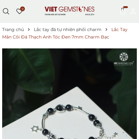
0
Trang chủ
Lắc tay đá tự nhiên phối charm
Lắc Tay
Mân Côi Đá Thạch Anh Tóc Đen 7mm Charm Bạc