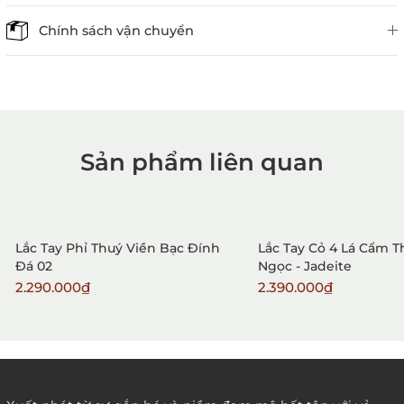
Chính sách vận chuyển
Sản phẩm liên quan
1. Mua hàng trực tiếp tại
VietGemstones
Lắc Tay Phỉ Thuý Viền Bạc Đính
Lắc Tay Cỏ 4 Lá Cẩm 
Đá 02
Ngọc - Jadeite
2.290.000₫
2.390.000₫
2. Đặt hàng qua điện thoại: