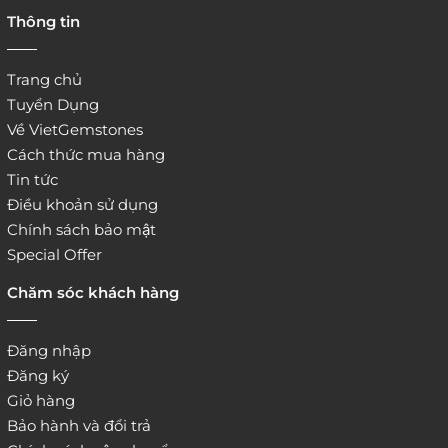
4. Đặt hàng trực tiếp qua
Thông tin
website:
http://www.vietgemstones.com
/
Trang chủ
Tuyển Dụng
Về VietGemstones
Cách thức mua hàng
Tin tức
Điều khoản sử dụng
Chính sách bảo mật
Special Offer
Chăm sóc khách hàng
Đăng nhập
Đăng ký
Giỏ hàng
Bảo hành và đổi trả