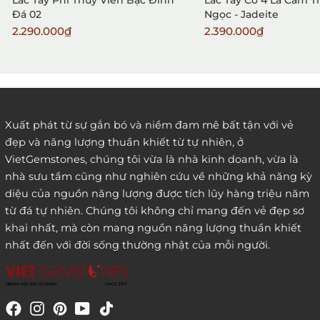
Lắc Tay Phỉ Thuý Viền Bạc Đính
Lắc Tay Cỏ 4 Lá Cẩm 
Đá 02
Ngọc - Jadeite
2.290.000₫
2.390.000₫
2. Đặt hàng qua điện thoại:
Xuất phát từ sự gắn bó và niềm đam mê bất tận với vẻ
đẹp và năng lượng thuần khiết từ tự nhiên, ở
3. Đặt hàng thông quaemail hay chat trực tiếp với
VietGemstones, chúng tôi vừa là nhà kinh doanh, vừa là
chúng tôi:
nhà sưu tầm cũng như nghiên cứu về những khả năng kỳ
diệu của nguồn năng lượng được tích lũy hàng triệu năm
từ đá tự nhiên. Chúng tôi không chỉ mang đến vẻ đẹp sơ
khai nhất, mà còn mang nguồn năng lượng thuần khiết
nhất đến với đời sống thường nhật của mỗi người.