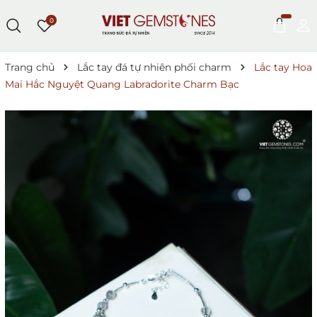
0
Trang chủ
Lắc tay đá tự nhiên phối charm
Lắc tay Hoa
Mai Hắc Nguyệt Quang Labradorite Charm Bạc