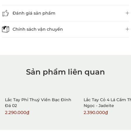
Đánh giá sản phẩm
Chính sách vận chuyển
Sản phẩm liên quan
1. Mua hàng trực tiếp tại
VietGemstones
Lắc Tay Phỉ Thuý Viền Bạc Đính
Lắc Tay Cỏ 4 Lá Cẩm 
Đá 02
Ngọc - Jadeite
2.290.000₫
2.390.000₫
2. Đặt hàng qua điện thoại: