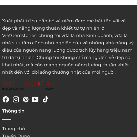
Xuất phát từ sự gắn bó và niềm đam mê bất tận với vẻ
đẹp và năng lượng thuần khiết từ tự nhiên, ở
3. Đặt hàng thông quaemail hay chat trực tiếp với
VietGemstones, chúng tôi vừa là nhà kinh doanh, vừa là
chúng tôi:
nhà sưu tầm cũng như nghiên cứu về những khả năng kỳ
diệu của nguồn năng lượng được tích lũy hàng triệu năm
từ đá tự nhiên. Chúng tôi không chỉ mang đến vẻ đẹp sơ
khai nhất, mà còn mang nguồn năng lượng thuần khiết
nhất đến với đời sống thường nhật của mỗi người.
4. Đặt hàng trực tiếp qua
Thông tin
website:
http://www.vietgemstones.com
/
Trang chủ
Tuyển Dụng