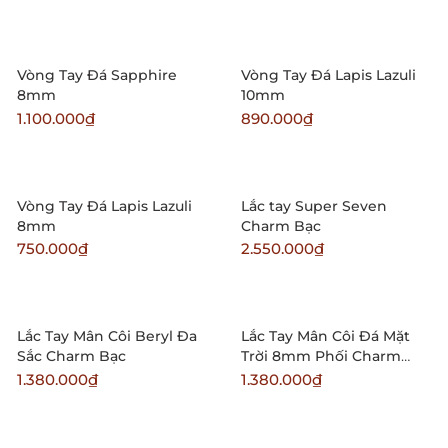
Vòng Tay Đá Sapphire
Vòng Tay Đá Lapis Lazuli
8mm
10mm
1.100.000₫
890.000₫
Vòng Tay Đá Lapis Lazuli
Lắc tay Super Seven
8mm
Charm Bạc
750.000₫
2.550.000₫
Lắc Tay Mân Côi Beryl Đa
Lắc Tay Mân Côi Đá Mặt
Sắc Charm Bạc
Trời 8mm Phối Charm
Bạc
1.380.000₫
1.380.000₫