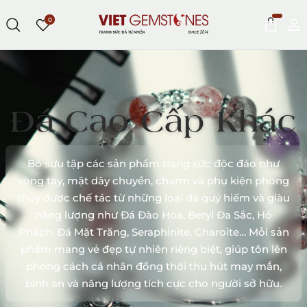
0
Đá Cao Cấp Khác
Bộ sưu tập các sản phẩm trang sức độc đáo như
vòng tay, mặt dây chuyền, charm và phụ kiện phong
thủy được chế tác từ những loại đá quý hiếm và giàu
năng lượng như Đá Đào Hoa, Beryl Đa Sắc, Hổ
Phách, Đá Mặt Trăng, Seraphinite, Charoite… Mỗi sản
phẩm mang vẻ đẹp tự nhiên riêng biệt, giúp tôn lên
phong cách cá nhân đồng thời thu hút may mắn,
bình an và năng lượng tích cực cho người sở hữu.