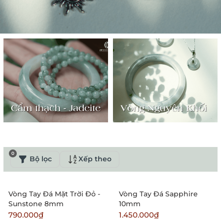
Cẩm thạch - Jadeite
Vòng Nguyên Khối
0
Bộ lọc
Xếp theo
Vòng Tay Đá Mặt Trời Đỏ -
Vòng Tay Đá Sapphire
Sunstone 8mm
10mm
790.000₫
1.450.000₫