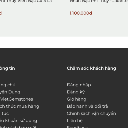
Phỉ Thúy Viền Bạc Cỏ 4 Lá
Nhẫn Bạc Phỉ Thủy - Jadeite
₫
1.100.000₫
ông tin
Chăm sóc khách hàng
ang chủ
Đăng nhập
yển Dụng
Đăng ký
̀ VietGemstones
Giỏ hàng
ch thức mua hàng
Bảo hành và đổi trả
 tức
Chính sách vận chuyển
ều khoản sử dụng
Liên hệ
ính sách bảo mật
Feedback