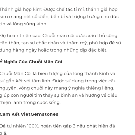
Thánh giá hợp kim: Được chế tác tỉ mỉ, thánh giá hợp
kim mang nét cổ điển, bền bỉ và tượng trưng cho đức
tin và lòng sùng kính.
Độ hoàn thiện cao: Chuỗi mân côi được xâu thủ công
cẩn thận, tạo sự chắc chắn và thẩm mỹ, phù hợp để sử
dụng hàng ngày hoặc trong những dịp đặc biệt.
Ý Nghĩa Của Chuỗi Mân Côi
Chuỗi Mân Côi là biểu tượng của lòng thành kính và
sự gắn kết với tâm linh. Được sử dụng trong việc cầu
nguyện, vòng chuỗi này mang ý nghĩa thiêng liêng,
giúp con người tìm thấy sự bình an và hướng về điều
thiện lành trong cuộc sống.
Cam Kết VietGemstones
Đá tự nhiên 100%, hoàn tiền gấp 3 nếu phát hiện đá
giả.