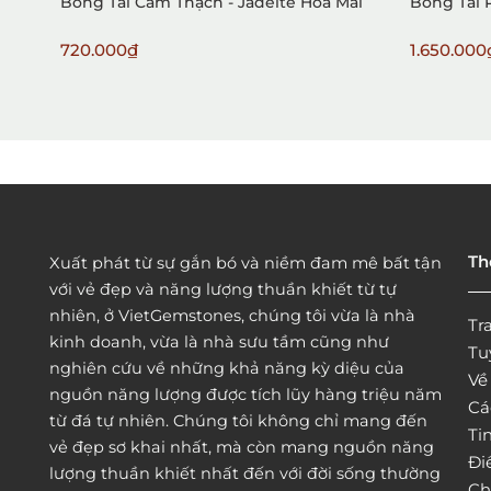
Bông Tai Cẩm Thạch - Jadeite Hoa Mai
Bông Tai 
720.000₫
1.650.000
Th
Xuất phát từ sự gắn bó và niềm đam mê bất tận
với vẻ đẹp và năng lượng thuần khiết từ tự
nhiên, ở VietGemstones, chúng tôi vừa là nhà
Tr
kinh doanh, vừa là nhà sưu tầm cũng như
Tu
nghiên cứu về những khả năng kỳ diệu của
Vê
nguồn năng lượng được tích lũy hàng triệu năm
Cá
từ đá tự nhiên. Chúng tôi không chỉ mang đến
Tin
vẻ đẹp sơ khai nhất, mà còn mang nguồn năng
Đi
lượng thuần khiết nhất đến với đời sống thường
Ch