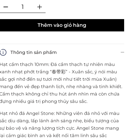
Thêm vào giỏ hàng
Thông tin sản phẩm
Hạt cẩm thạch 10mm: Đá cẩm thạch tự nhiên màu
xanh nhạt phớt trắng “春带彩” - Xuân sắc, ý nói màu
sắc gợi nhớ đến sự tươi mới như tiết trời mùa Xuân)
mang đến vẻ đẹp thanh lịch, nhẹ nhàng và tinh khiết.
Cẩm thạch không chỉ thu hút ánh nhìn mà còn chứa
đựng nhiều giá trị phong thủy sâu sắc.
Hạt nhỏ đá Angel Stone: Những viên đá nhỏ với màu
sắc dịu dàng, lấp lánh ánh sáng nhẹ, biểu tượng của
sự bảo vệ và năng lượng tích cực. Angel Stone mang
lại cảm giác bình an và kết nối tâm linh sâu sắc