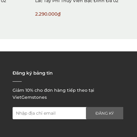
 02
Lắc Tay Phỉ Thuý Viền Bạc Đính Đá 02
N
Ô
2.290.000₫
9
2. Đặt hàng qua điện thoại:
3. Đặt hàng thông quaemail hay chat trực tiếp với
chúng tôi:
Đăng ký bảng tin
Giảm 10% cho đơn hàng tiếp theo tại
VietGemstones
ĐĂNG KÝ