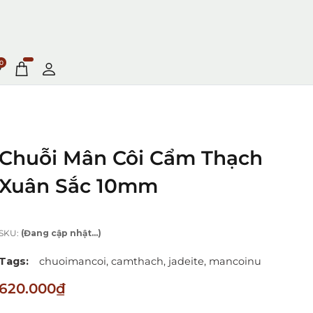
0
Chuỗi Mân Côi Cẩm Thạch
Xuân Sắc 10mm
SKU:
(Đang cập nhật...)
Tags:
chuoimancoi,
camthach,
jadeite,
mancoinu
620.000₫