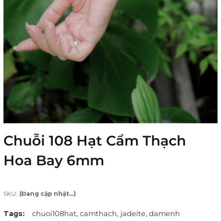
Chuỗi 108 Hạt Cẩm Thạch
Hoa Bay 6mm
SKU:
(Đang cập nhật...)
Tags:
chuoi108hat,
camthach,
jadeite,
damenh