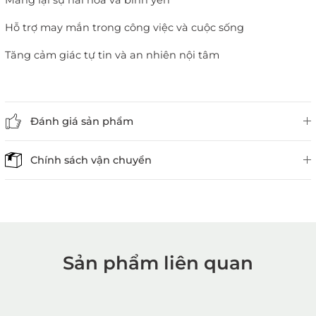
Mang lại sự hài hòa và bình yên
Hỗ trợ may mắn trong công việc và cuộc sống
Tăng cảm giác tự tin và an nhiên nội tâm
Đánh giá sản phẩm
Chính sách vận chuyển
Sản phẩm liên quan
1. Mua hàng trực tiếp tại
VietGemstones