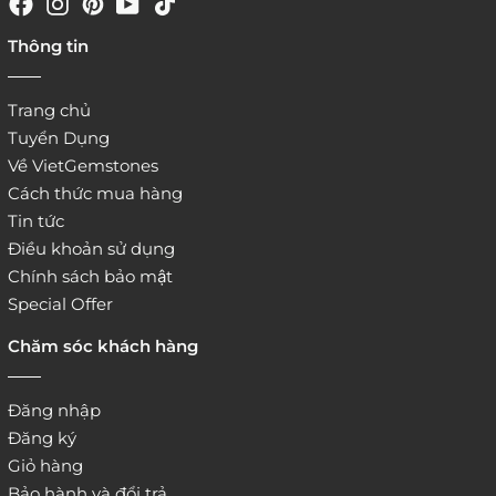
4. Đặt hàng trực tiếp qua
Thông tin
website:
http://www.vietgemstones.com
/
Trang chủ
Tuyển Dụng
Về VietGemstones
Cách thức mua hàng
Tin tức
Điều khoản sử dụng
Chính sách bảo mật
Special Offer
Chăm sóc khách hàng
Đăng nhập
Đăng ký
Giỏ hàng
Bảo hành và đổi trả