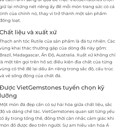
giữ lại những nét riêng ấy để mỗi món trang sức có cá
tính của chính nó, thay vì trở thành một sản phẩm
đồng loạt.
Chất liệu và xuất xứ
Thạch anh tóc Rutile của sản phẩm là đá tự nhiên. Các
vùng khai thác thường gặp của dòng đá này gồm:
Brazil, Madagascar, Ấn Độ, Australia. Xuất xứ không chỉ
là một tên gọi trên hồ sơ; điều kiện địa chất của từng
vùng có thể để lại dấu ấn riêng trong sắc độ, cấu trúc
và vẻ sống động của chất đá.
Được VietGemstones tuyển chọn kỹ
lưỡng
Một món đá đẹp cần có sự hài hòa giữa chất liệu, sắc
độ và dáng chế tác. VietGemstones quan sát từng yếu
tố ấy trong tổng thể, đồng thời cân nhắc cảm giác khi
món đồ được đeo trên người. Sự am hiểu văn hóa Á