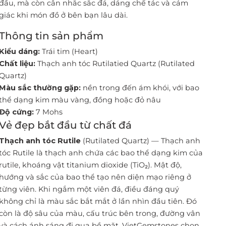
đầu, mà còn cân nhắc sắc đá, dáng chế tác và cảm
giác khi món đồ ở bên bạn lâu dài.
Thông tin sản phẩm
Kiểu dáng:
Trái tim (Heart)
Chất liệu:
Thạch anh tóc Rutilatied Quartz (Rutilated
Quartz)
Màu sắc thường gặp:
nền trong đến ám khói, với bao
thể dạng kim màu vàng, đồng hoặc đỏ nâu
Độ cứng:
7 Mohs
Vẻ đẹp bắt đầu từ chất đá
Thạch anh tóc Rutile
(Rutilated Quartz) — Thạch anh
tóc Rutile là thạch anh chứa các bao thể dạng kim của
rutile, khoáng vật titanium dioxide (TiO₂). Mật độ,
hướng và sắc của bao thể tạo nên diện mạo riêng ở
từng viên. Khi ngắm một viên đá, điều đáng quý
không chỉ là màu sắc bắt mắt ở lần nhìn đầu tiên. Đó
còn là độ sâu của màu, cấu trúc bên trong, đường vân
và cách ánh sáng đi qua bề mặt. VietGemstones chọn