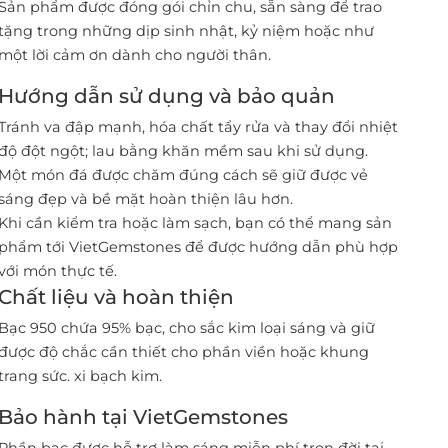
Sản phẩm được đóng gói chỉn chu, sẵn sàng để trao
tặng trong những dịp sinh nhật, kỷ niệm hoặc như
một lời cảm ơn dành cho người thân.
Hướng dẫn sử dụng và bảo quản
Tránh va đập mạnh, hóa chất tẩy rửa và thay đổi nhiệt
độ đột ngột; lau bằng khăn mềm sau khi sử dụng.
Một món đá được chăm đúng cách sẽ giữ được vẻ
sáng đẹp và bề mặt hoàn thiện lâu hơn.
Khi cần kiểm tra hoặc làm sạch, bạn có thể mang sản
phẩm tới VietGemstones để được hướng dẫn phù hợp
với món thực tế.
Chất liệu và hoàn thiện
Bạc 950 chứa 95% bạc, cho sắc kim loại sáng và giữ
được độ chắc cần thiết cho phần viền hoặc khung
trang sức. xi bạch kim.
Bảo hành tại VietGemstones