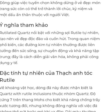
Đông giúp việc tuyển chọn không dừng ở vẻ đẹp: món
trang sức còn có thể trở thành lời chúc, kỷ niệm và
một dấu ấn thân thuộc với người Việt.
Ý nghĩa tham khảo
Rutilated Quartz nổi bật với những sợi Rutile tự nhiên,
tạo nên vẻ đẹp độc đáo và cuốn hút. Trong quan niệm
phổ biến, các đường kim tự nhiên thường được liên
tưởng đến sức sống, sự chuyển động và khả năng tập
trung; đây là cách diễn giải văn hóa, không phải công
dụng y tế.
Đặc tính tự nhiên của Thạch anh tóc
Rutile
Về khoáng vật học, dòng đá này được nhận biết là
Quartz with rutile inclusions thuộc nhóm Quartz. Độ
cứng 7 trên thang Mohs cho biết khả năng chống trầy
xước tương đối, nhưng không đồng nghĩa với việc đá
không thể nứt hoặc mẻ khi va đập. Dải màu thường