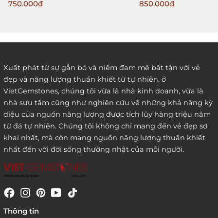
đeo) 02
750.000₫
850.000₫
2. Đặt hàng qua điện thoại:
Xuất phát từ sự gắn bó và niềm đam mê bất tận với vẻ
đẹp và năng lượng thuần khiết từ tự nhiên, ở
3. Đặt hàng thông quaemail hay chat trực tiếp với
VietGemstones, chúng tôi vừa là nhà kinh doanh, vừa là
chúng tôi:
nhà sưu tầm cũng như nghiên cứu về những khả năng kỳ
diệu của nguồn năng lượng được tích lũy hàng triệu năm
từ đá tự nhiên. Chúng tôi không chỉ mang đến vẻ đẹp sơ
khai nhất, mà còn mang nguồn năng lượng thuần khiết
nhất đến với đời sống thường nhật của mỗi người.
4. Đặt hàng trực tiếp qua
Thông tin
website:
http://www.vietgemstones.com
/