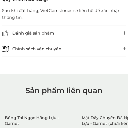
Sau khi đặt hàng, VietGemstones sẽ liên hệ để xác nhận
thông tin.
Đánh giá sản phẩm
Chính sách vận chuyển
Sản phẩm liên quan
1. Mua hàng trực tiếp tại
VietGemstones
Bông Tai Ngọc Hồng Lựu -
Mặt Dây Chuyền Đá N
Garnet
Lựu - Garnet (chưa kè