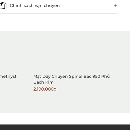
Chính sách vận chuyển
1. Mua hàng trực tiếp tại
VietGemstones
Amethyst
Mặt Dây Chuyền Spinel Bạc 950 Phủ
B
Bạch Kim
2.190.000₫
7
2. Đặt hàng qua điện thoại: