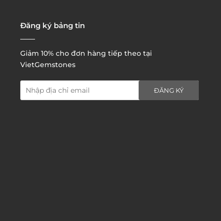
3. Đặt hàng thông quaemail hay chat trực tiếp với
chúng tôi:
Đăng ký bảng tin
Giảm 10% cho đơn hàng tiếp theo tại
VietGemstones
ĐĂNG KÝ
4. Đặt hàng trực tiếp qua
website:
http://www.vietgemstones.com
/