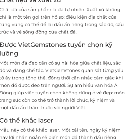
Chất liệu và xuất xứ
Chất đá của sản phẩm là đá tự nhiên. Xuất xứ không
chỉ là một tên gọi trên hồ sơ; điều kiện địa chất của
từng vùng có thể để lại dấu ấn riêng trong sắc độ, cấu
trúc và vẻ sống động của chất đá.
Được VietGemstones tuyển chọn kỹ
lưỡng
Một món đá đẹp cần có sự hài hòa giữa chất liệu, sắc
độ và dáng chế tác. VietGemstones quan sát từng yếu
tố ấy trong tổng thể, đồng thời cân nhắc cảm giác khi
món đồ được đeo trên người. Sự am hiểu văn hóa Á
Đông giúp việc tuyển chọn không dừng ở vẻ đẹp: món
trang sức còn có thể trở thành lời chúc, kỷ niệm và
một dấu ấn thân thuộc với người Việt.
Có thể khắc laser
Mẫu này có thể khắc laser. Một cái tên, ngày kỷ niệm
hay lời nhắn ngắn sẽ biến món đá thành dấu riêng