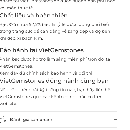
phẩm tới VietGemstones để được hướng dẫn phù hợp
với món thực tế.
Chất liệu và hoàn thiện
Bạc 925 chứa 92,5% bạc, là tỷ lệ được dùng phổ biến
trong trang sức để cân bằng vẻ sáng đẹp và độ bền
khi đeo. xi bạch kim.
Bảo hành tại VietGemstones
Phần bạc được hỗ trợ làm sáng miễn phí trọn đời tại
VietGemstones.
Xem đầy đủ chính sách bảo hành và đổi trả
.
VietGemstones đồng hành cùng bạn
Nếu cần thêm bất kỳ thông tin nào, bạn hãy liên hệ
VietGemstones qua các kênh chính thức có trên
website.
Đánh giá sản phẩm