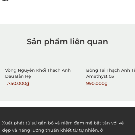
Sản phẩm liên quan
1. Mua hàng trực tiếp tại
VietGemstones
Vòng Nguyên Khối Thạch Anh
Bông Tai Thạch Anh T
Dâu Bản Hẹ
Amethyst 03
1.750.000₫
990.000₫
2. Đặt hàng qua điện thoại:
Xuất phát từ sự gắn bó và niềm đam mê bất tận với vẻ
đẹp và năng lượng thuần khiết từ tự nhiên, ở
3. Đặt hàng thông quaemail hay chat trực tiếp với