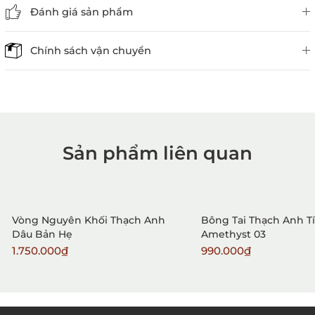
Đánh giá sản phẩm
Chính sách vận chuyển
Sản phẩm liên quan
1. Mua hàng trực tiếp tại
VietGemstones
Vòng Nguyên Khối Thạch Anh
Bông Tai Thạch Anh T
Dâu Bản Hẹ
Amethyst 03
1.750.000₫
990.000₫
2. Đặt hàng qua điện thoại: