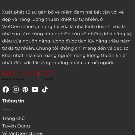
Xuất phát từ sự gắn bó và niềm đam mê bất tận với vẻ
đẹp và năng lượng thuần khiết từ tự nhiên, ở
3. Đặt hàng thông quaemail hay chat trực tiếp với
VietGemstones, chúng tôi vừa là nhà kinh doanh, vừa là
chúng tôi:
nhà sưu tầm cũng như nghiên cứu về những khả năng kỳ
diệu của nguồn năng lượng được tích lũy hàng triệu năm
từ đá tự nhiên. Chúng tôi không chỉ mang đến vẻ đẹp sơ
khai nhất, mà còn mang nguồn năng lượng thuần khiết
nhất đến với đời sống thường nhật của mỗi người.
4. Đặt hàng trực tiếp qua
Thông tin
website:
http://www.vietgemstones.com
/
Trang chủ
Tuyển Dụng
Về VietGemstones