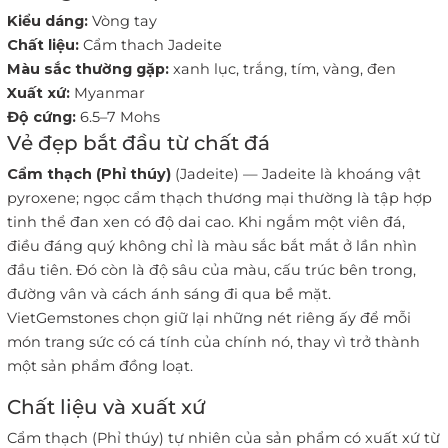
Kiểu dáng:
Vòng tay
Chất liệu:
Cẩm thach Jadeite
Màu sắc thường gặp:
xanh lục, trắng, tím, vàng, đen
Xuất xứ:
Myanmar
Độ cứng:
6.5–7 Mohs
Vẻ đẹp bắt đầu từ chất đá
Cẩm thạch (Phỉ thúy)
(Jadeite) — Jadeite là khoáng vật
pyroxene; ngọc cẩm thạch thương mại thường là tập hợp
tinh thể đan xen có độ dai cao. Khi ngắm một viên đá,
điều đáng quý không chỉ là màu sắc bắt mắt ở lần nhìn
đầu tiên. Đó còn là độ sâu của màu, cấu trúc bên trong,
đường vân và cách ánh sáng đi qua bề mặt.
VietGemstones chọn giữ lại những nét riêng ấy để mỗi
món trang sức có cá tính của chính nó, thay vì trở thành
một sản phẩm đồng loạt.
Chất liệu và xuất xứ
Cẩm thạch (Phỉ thúy) tự nhiên của sản phẩm có xuất xứ từ