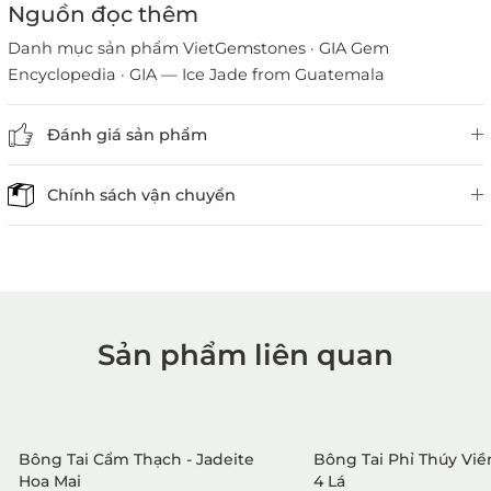
Nguồn đọc thêm
Danh mục sản phẩm VietGemstones
·
GIA Gem
Encyclopedia
·
GIA — Ice Jade from Guatemala
Đánh giá sản phẩm
Chính sách vận chuyển
Sản phẩm liên quan
1. Mua hàng trực tiếp tại
VietGemstones
Bông Tai Cẩm Thạch - Jadeite
Bông Tai Phỉ Thúy Viề
Hoa Mai
4 Lá