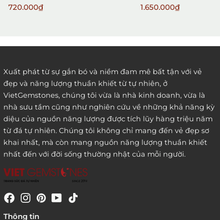
720.000₫
1.650.000₫
2. Đặt hàng qua điện thoại:
Xuất phát từ sự gắn bó và niềm đam mê bất tận với vẻ
đẹp và năng lượng thuần khiết từ tự nhiên, ở
3. Đặt hàng thông quaemail hay chat trực tiếp với
VietGemstones, chúng tôi vừa là nhà kinh doanh, vừa là
chúng tôi:
nhà sưu tầm cũng như nghiên cứu về những khả năng kỳ
diệu của nguồn năng lượng được tích lũy hàng triệu năm
từ đá tự nhiên. Chúng tôi không chỉ mang đến vẻ đẹp sơ
khai nhất, mà còn mang nguồn năng lượng thuần khiết
nhất đến với đời sống thường nhật của mỗi người.
4. Đặt hàng trực tiếp qua
Thông tin
website:
http://www.vietgemstones.com
/