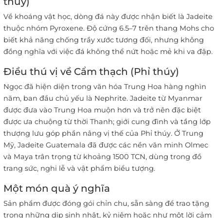
thúy)
Về khoáng vật học, dòng đá này được nhận biết là Jadeite
thuộc nhóm Pyroxene. Độ cứng 6.5–7 trên thang Mohs cho
biết khả năng chống trầy xước tương đối, nhưng không
đồng nghĩa với việc đá không thể nứt hoặc mẻ khi va đập.
Điều thú vị về Cẩm thạch (Phỉ thúy)
Ngọc đã hiện diện trong văn hóa Trung Hoa hàng nghìn
năm, ban đầu chủ yếu là Nephrite. Jadeite từ Myanmar
được đưa vào Trung Hoa muộn hơn và trở nên đặc biệt
được ưa chuộng từ thời Thanh; giới cung đình và tầng lớp
thượng lưu góp phần nâng vị thế của Phỉ thúy. Ở Trung
Mỹ, Jadeite Guatemala đã được các nền văn minh Olmec
và Maya trân trọng từ khoảng 1500 TCN, dùng trong đồ
trang sức, nghi lễ và vật phẩm biểu tượng.
Một món quà ý nghĩa
Sản phẩm được đóng gói chỉn chu, sẵn sàng để trao tặng
trong những dịp sinh nhật, kỷ niệm hoặc như một lời cảm