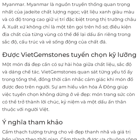
Myanmar. Myanmar là nguồn truyền thống quan trọng
nhất của jadeite chất lượng ngọc; vật liệu xanh giàu màu
và có độ trong cao giữ vị trí đặc biệt trong thị trường châu
Á. Xuất xứ không chỉ là một tên gọi trên hồ sơ; điều kiện
địa chất của từng vùng có thể để lại dấu ấn riêng trong
sắc độ, cấu trúc và vẻ sống động của chất đá.
Được VietGemstones tuyển chọn kỹ lưỡng
Một món đá đẹp cần có sự hài hòa giữa chất liệu, sắc độ
và dáng chế tác. VietGemstones quan sát từng yếu tố ấy
trong tổng thể, đồng thời cân nhắc cảm giác khi món đồ
được đeo trên người. Sự am hiểu văn hóa Á Đông giúp
việc tuyển chọn không dừng ở vẻ đẹp: món trang sức còn
có thể trở thành lời chúc, kỷ niệm và một dấu ấn thân
thuộc với người Việt.
Ý nghĩa tham khảo
Cẩm thạch tượng trưng cho vẻ đẹp thanh nhã và giá trị
bền vững theo thời gian. Cẩm thạch được ưa chuộng rộng