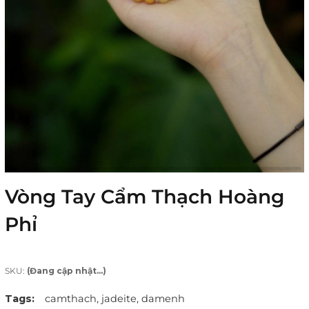
Vòng Tay Cẩm Thạch Hoàng
Phỉ
SKU:
(Đang cập nhật...)
Tags:
camthach,
jadeite,
damenh