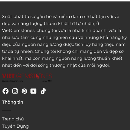
Xuất phát từ sự gắn bó và niềm đam mê bất tận với vẻ
đẹp và năng lượng thuần khiết từ tự nhiên, ở
3. Đặt hàng thông quaemail hay chat trực tiếp với
VietGemstones, chúng tôi vừa là nhà kinh doanh, vừa là
chúng tôi:
nhà sưu tầm cũng như nghiên cứu về những khả năng kỳ
diệu của nguồn năng lượng được tích lũy hàng triệu năm
từ đá tự nhiên. Chúng tôi không chỉ mang đến vẻ đẹp sơ
khai nhất, mà còn mang nguồn năng lượng thuần khiết
nhất đến với đời sống thường nhật của mỗi người.
4. Đặt hàng trực tiếp qua
Thông tin
website:
http://www.vietgemstones.com
/
Trang chủ
Tuyển Dụng