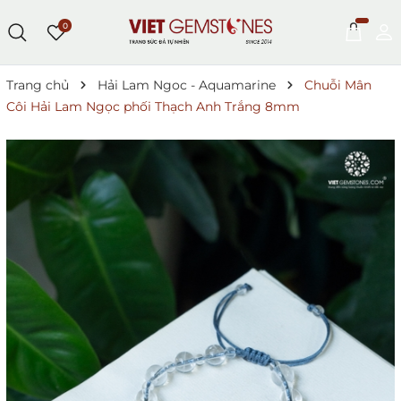
0
Trang chủ
Hải Lam Ngoc - Aquamarine
Chuỗi Mân
Côi Hải Lam Ngọc phối Thạch Anh Trắng 8mm