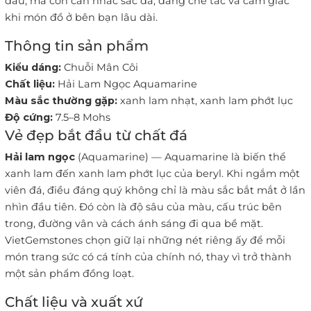
đầu, mà còn cân nhắc sắc đá, dáng chế tác và cảm giác
khi món đồ ở bên bạn lâu dài.
Thông tin sản phẩm
Kiểu dáng:
Chuỗi Mân Côi
Chất liệu:
Hải Lam Ngọc Aquamarine
Màu sắc thường gặp:
xanh lam nhạt, xanh lam phớt lục
Độ cứng:
7.5–8 Mohs
Vẻ đẹp bắt đầu từ chất đá
Hải lam ngọc
(Aquamarine) — Aquamarine là biến thể
xanh lam đến xanh lam phớt lục của beryl. Khi ngắm một
viên đá, điều đáng quý không chỉ là màu sắc bắt mắt ở lần
nhìn đầu tiên. Đó còn là độ sâu của màu, cấu trúc bên
trong, đường vân và cách ánh sáng đi qua bề mặt.
VietGemstones chọn giữ lại những nét riêng ấy để mỗi
món trang sức có cá tính của chính nó, thay vì trở thành
một sản phẩm đồng loạt.
Chất liệu và xuất xứ