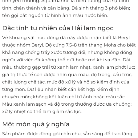
tình yêu thương. Aquamarine là biểu tượng của sự bình
tĩnh, chân thành và cân bằng. Đá sinh tháng 3 phổ biến;
tên gọi bắt nguồn từ hình ảnh màu nước biển.
Đặc tính tự nhiên của Hải lam ngọc
Về khoáng vật học, dòng đá này được nhận biết là Beryl
thuộc nhóm Beryl. Độ cứng 7.5–8 trên thang Mohs cho biết
khả năng chống trầy xước tương đối, nhưng không đồng
nghĩa với việc đá không thể nứt hoặc mẻ khi va đập. Dải
màu thường gặp trải từ xanh lam nhạt, xanh lam phớt lục;
giá trị thực tế còn được nhìn qua màu, độ trong, cấu trúc,
chất lượng chế tác, mức độ xử lý và hồ sơ kiểm định của
từng món. Dữ liệu nhận biết cần kết hợp kiểm định
chuyên môn; không kết luận chỉ từ ảnh hoặc màu sắc.
Màu xanh lam sạch và độ trong thường được ưa chuộng;
xử lý nhiệt có thể làm giảm sắc lục.
Một món quà ý nghĩa
Sản phẩm được đóng gói chỉn chu, sẵn sàng để trao tặng