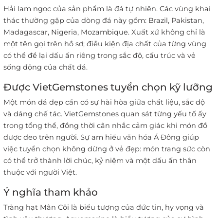
Hải lam ngọc của sản phẩm là đá tự nhiên. Các vùng khai
thác thường gặp của dòng đá này gồm: Brazil, Pakistan,
Madagascar, Nigeria, Mozambique. Xuất xứ không chỉ là
một tên gọi trên hồ sơ; điều kiện địa chất của từng vùng
có thể để lại dấu ấn riêng trong sắc độ, cấu trúc và vẻ
sống động của chất đá.
Được VietGemstones tuyển chọn kỹ lưỡng
Một món đá đẹp cần có sự hài hòa giữa chất liệu, sắc độ
và dáng chế tác. VietGemstones quan sát từng yếu tố ấy
trong tổng thể, đồng thời cân nhắc cảm giác khi món đồ
được đeo trên người. Sự am hiểu văn hóa Á Đông giúp
việc tuyển chọn không dừng ở vẻ đẹp: món trang sức còn
có thể trở thành lời chúc, kỷ niệm và một dấu ấn thân
thuộc với người Việt.
Ý nghĩa tham khảo
Tràng hạt Mân Côi là biểu tượng của đức tin, hy vọng và