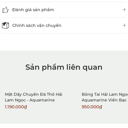
Đánh giá sản phẩm
Chính sách vận chuyển
Sản phẩm liên quan
1. Mua hàng trực tiếp tại
VietGemstones
Mặt Dây Chuyền Đá Thô Hải
Bông Tai Hải Lam Ngọc
Lam Ngọc - Aquamarine
Aquamarine Viền Bạc
1.190.000₫
950.000₫
2. Đặt hàng qua điện thoại: