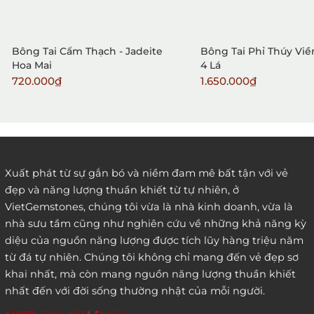
Bông Tai Cẩm Thạch - Jadeite
Bông Tai Phỉ Thúy Viề
Hoa Mai
4 Lá
720.000₫
1.650.000₫
2. Đặt hàng qua điện thoại:
Xuất phát từ sự gắn bó và niềm đam mê bất tận với vẻ
đẹp và năng lượng thuần khiết từ tự nhiên, ở
3. Đặt hàng thông quaemail hay chat trực tiếp với
VietGemstones, chúng tôi vừa là nhà kinh doanh, vừa là
chúng tôi:
nhà sưu tầm cũng như nghiên cứu về những khả năng kỳ
diệu của nguồn năng lượng được tích lũy hàng triệu năm
từ đá tự nhiên. Chúng tôi không chỉ mang đến vẻ đẹp sơ
khai nhất, mà còn mang nguồn năng lượng thuần khiết
nhất đến với đời sống thường nhật của mỗi người.