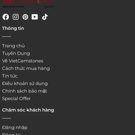
4. Đặt hàng trực tiếp qua
Thông tin
website:
http://www.vietgemstones.com
/
Trang chủ
Tuyển Dụng
Về VietGemstones
Cách thức mua hàng
Tin tức
Điều khoản sử dụng
Chính sách bảo mật
Special Offer
Chăm sóc khách hàng
Đăng nhập
Đăng ký