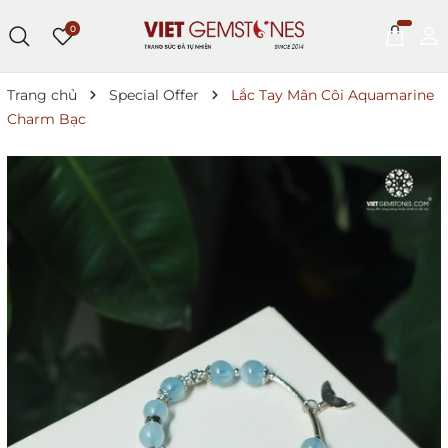
0
Trang chủ
Special Offer
Lắc Tay Mân Côi Aquamarine
Charm Bạc