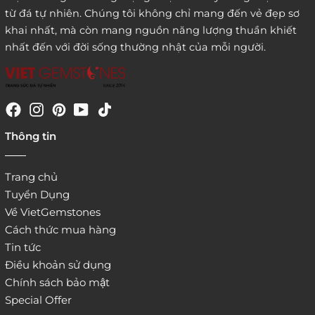
từ đá tự nhiên. Chúng tôi không chỉ mang đến vẻ đẹp sơ
khai nhất, mà còn mang nguồn năng lượng thuần khiết
nhất đến với đời sống thường nhật của mỗi người.
4. Đặt hàng trực tiếp qua
Thông tin
website:
http://www.vietgemstones.com
/
Trang chủ
Tuyển Dụng
Về VietGemstones
Cách thức mua hàng
Tin tức
Điều khoản sử dụng
Chính sách bảo mật
Special Offer