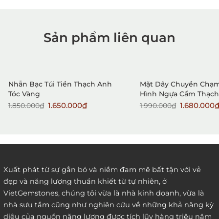
Sản phẩm liên quan
1. Mua hàng trực tiếp tại
VietGemstones
Sale
Sale
New
Nhẫn Bạc Túi Tiền Thạch Anh
Mặt Dây Chuyền Chạ
Tóc Vàng
Hình Ngựa Cẩm Thạch
1.650.000₫
1.680.000
1.850.000₫
1.990.000₫
2. Đặt hàng qua điện thoại:
Xuất phát từ sự gắn bó và niềm đam mê bất tận với vẻ
đẹp và năng lượng thuần khiết từ tự nhiên, ở
3. Đặt hàng thông quaemail hay chat trực tiếp với
VietGemstones, chúng tôi vừa là nhà kinh doanh, vừa là
chúng tôi:
nhà sưu tầm cũng như nghiên cứu về những khả năng kỳ
diệu của nguồn năng lượng được tích lũy hàng triệu năm