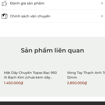
Đánh giá sản phẩm
Chính sách vận chuyển
Sản phẩm liên quan
1. Mua hàng trực tiếp tại
VietGemstones
Mặt Dây Chuyền Topaz Bạc 950
Vòng Tay Thạch Anh 
Xi Bạch Kim (chưa kèm dây
12mm
đeo)
1.450.000₫
2.850.000₫
2. Đặt hàng qua điện thoại: