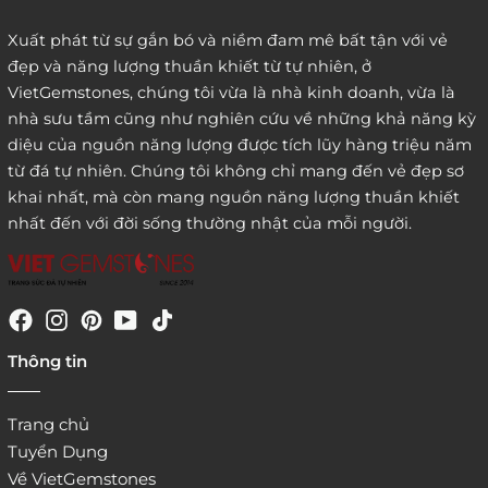
Xuất phát từ sự gắn bó và niềm đam mê bất tận với vẻ
đẹp và năng lượng thuần khiết từ tự nhiên, ở
3. Đặt hàng thông quaemail hay chat trực tiếp với
VietGemstones, chúng tôi vừa là nhà kinh doanh, vừa là
chúng tôi:
nhà sưu tầm cũng như nghiên cứu về những khả năng kỳ
diệu của nguồn năng lượng được tích lũy hàng triệu năm
từ đá tự nhiên. Chúng tôi không chỉ mang đến vẻ đẹp sơ
khai nhất, mà còn mang nguồn năng lượng thuần khiết
nhất đến với đời sống thường nhật của mỗi người.
4. Đặt hàng trực tiếp qua
Thông tin
website:
http://www.vietgemstones.com
/
Trang chủ
Tuyển Dụng
Về VietGemstones