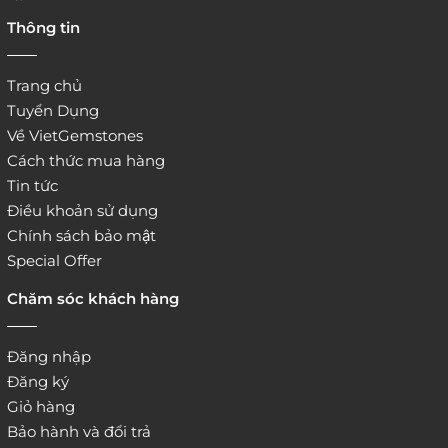
4. Đặt hàng trực tiếp qua
Thông tin
website:
http://www.vietgemstones.com
/
Trang chủ
Tuyển Dụng
Về VietGemstones
Cách thức mua hàng
Tin tức
Điều khoản sử dụng
Chính sách bảo mật
Special Offer
Chăm sóc khách hàng
Đăng nhập
Đăng ký
Giỏ hàng
Bảo hành và đổi trả