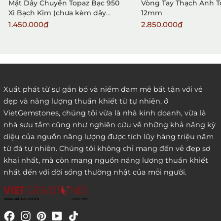
Mặt Dây Chuyền Topaz Bạc 950
Vòng Tay Thạch Anh 
Xi Bạch Kim (chưa kèm dây
12mm
đeo)
1.450.000₫
2.850.000₫
2. Đặt hàng qua điện thoại:
Xuất phát từ sự gắn bó và niềm đam mê bất tận với vẻ
đẹp và năng lượng thuần khiết từ tự nhiên, ở
3. Đặt hàng thông quaemail hay chat trực tiếp với
VietGemstones, chúng tôi vừa là nhà kinh doanh, vừa là
chúng tôi:
nhà sưu tầm cũng như nghiên cứu về những khả năng kỳ
diệu của nguồn năng lượng được tích lũy hàng triệu năm
từ đá tự nhiên. Chúng tôi không chỉ mang đến vẻ đẹp sơ
khai nhất, mà còn mang nguồn năng lượng thuần khiết
nhất đến với đời sống thường nhật của mỗi người.