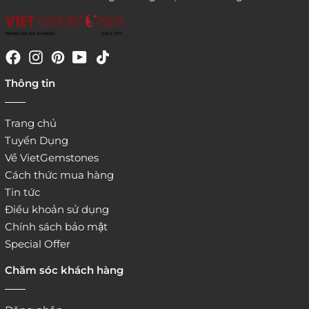
4. Đặt hàng trực tiếp qua
Thông tin
website:
http://www.vietgemstones.com
/
Trang chủ
Tuyển Dụng
Về VietGemstones
Cách thức mua hàng
Tin tức
Điều khoản sử dụng
Chính sách bảo mật
Special Offer
Chăm sóc khách hàng