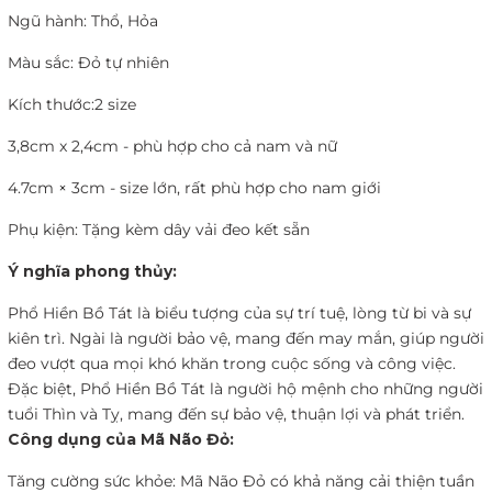
Ngũ hành: Thổ, Hỏa
Màu sắc: Đỏ tự nhiên
Kích thước:
2 size
3,8cm x 2,4cm - phù hợp cho cả nam và nữ
4.7cm × 3cm - size lớn, rất phù hợp cho nam giới
Phụ kiện: Tặng kèm dây vải đeo kết sẵn
Ý nghĩa phong thủy:
Phổ Hiền Bồ Tát là biểu tượng của sự trí tuệ, lòng từ bi và sự
kiên trì. Ngài là người bảo vệ, mang đến may mắn, giúp người
đeo vượt qua mọi khó khăn trong cuộc sống và công việc.
Đặc biệt, Phổ Hiền Bồ Tát là người hộ mệnh cho những người
tuổi Thìn và Tỵ, mang đến sự bảo vệ, thuận lợi và phát triển.
Công dụng của Mã Não Đỏ:
Tăng cường sức khỏe: Mã Não Đỏ có khả năng cải thiện tuần