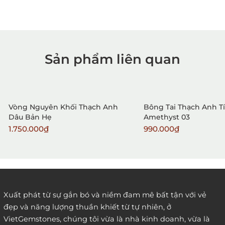
Sản phẩm liên quan
1. Mua hàng trực tiếp tại
VietGemstones
Vòng Nguyên Khối Thạch Anh
Bông Tai Thạch Anh T
Dâu Bản Hẹ
Amethyst 03
1.750.000₫
990.000₫
2. Đặt hàng qua điện thoại:
Xuất phát từ sự gắn bó và niềm đam mê bất tận với vẻ
đẹp và năng lượng thuần khiết từ tự nhiên, ở
3. Đặt hàng thông quaemail hay chat trực tiếp với
VietGemstones, chúng tôi vừa là nhà kinh doanh, vừa là
chúng tôi: