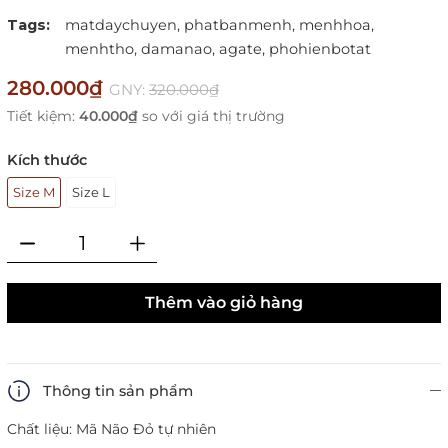
Tags:
matdaychuyen,
phatbanmenh,
menhhoa,
menhtho,
damanao,
agate,
phohienbotat
280.000₫
GNY:
320.000₫
Tiết kiệm:
40.000₫
so với giá thị trường
Kích thước
Size M
Size L
Thêm vào giỏ hàng
Thông tin sản phẩm
Chất liệu: Mã Não Đỏ tự nhiên