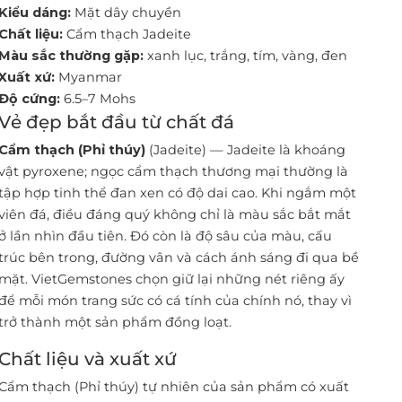
Kiểu dáng:
Mặt dây chuyền
Chất liệu:
Cẩm thạch Jadeite
Màu sắc thường gặp:
xanh lục, trắng, tím, vàng, đen
Xuất xứ:
Myanmar
Độ cứng:
6.5–7 Mohs
Vẻ đẹp bắt đầu từ chất đá
Cẩm thạch (Phỉ thúy)
(Jadeite) — Jadeite là khoáng
vật pyroxene; ngọc cẩm thạch thương mại thường là
tập hợp tinh thể đan xen có độ dai cao. Khi ngắm một
viên đá, điều đáng quý không chỉ là màu sắc bắt mắt
ở lần nhìn đầu tiên. Đó còn là độ sâu của màu, cấu
trúc bên trong, đường vân và cách ánh sáng đi qua bề
mặt. VietGemstones chọn giữ lại những nét riêng ấy
để mỗi món trang sức có cá tính của chính nó, thay vì
trở thành một sản phẩm đồng loạt.
Chất liệu và xuất xứ
Cẩm thạch (Phỉ thúy) tự nhiên của sản phẩm có xuất