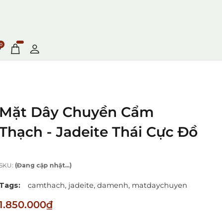
0
Mặt Dây Chuyền Cẩm
Thạch - Jadeite Thái Cực Đồ
SKU:
(Đang cập nhật...)
Tags:
camthach,
jadeite,
damenh,
matdaychuyen
1.850.000₫