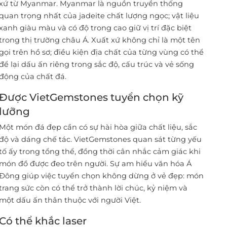
xứ từ Myanmar. Myanmar là nguồn truyền thống
quan trọng nhất của jadeite chất lượng ngọc; vật liệu
xanh giàu màu và có độ trong cao giữ vị trí đặc biệt
trong thị trường châu Á. Xuất xứ không chỉ là một tên
gọi trên hồ sơ; điều kiện địa chất của từng vùng có thể
để lại dấu ấn riêng trong sắc độ, cấu trúc và vẻ sống
động của chất đá.
Được VietGemstones tuyển chọn kỹ
lưỡng
Một món đá đẹp cần có sự hài hòa giữa chất liệu, sắc
độ và dáng chế tác. VietGemstones quan sát từng yếu
tố ấy trong tổng thể, đồng thời cân nhắc cảm giác khi
món đồ được đeo trên người. Sự am hiểu văn hóa Á
Đông giúp việc tuyển chọn không dừng ở vẻ đẹp: món
trang sức còn có thể trở thành lời chúc, kỷ niệm và
một dấu ấn thân thuộc với người Việt.
Có thể khắc laser