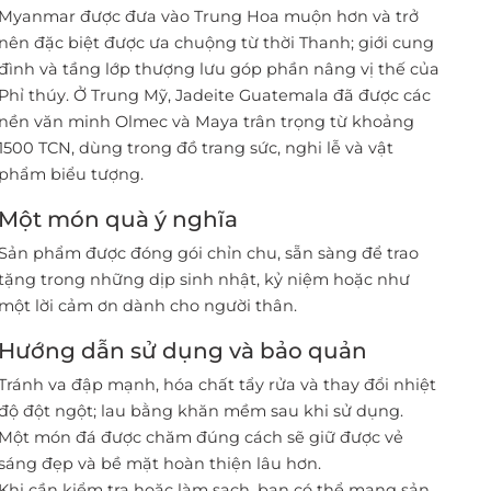
Myanmar được đưa vào Trung Hoa muộn hơn và trở
nên đặc biệt được ưa chuộng từ thời Thanh; giới cung
đình và tầng lớp thượng lưu góp phần nâng vị thế của
Phỉ thúy. Ở Trung Mỹ, Jadeite Guatemala đã được các
nền văn minh Olmec và Maya trân trọng từ khoảng
1500 TCN, dùng trong đồ trang sức, nghi lễ và vật
phẩm biểu tượng.
Một món quà ý nghĩa
Sản phẩm được đóng gói chỉn chu, sẵn sàng để trao
tặng trong những dịp sinh nhật, kỷ niệm hoặc như
một lời cảm ơn dành cho người thân.
Hướng dẫn sử dụng và bảo quản
Tránh va đập mạnh, hóa chất tẩy rửa và thay đổi nhiệt
độ đột ngột; lau bằng khăn mềm sau khi sử dụng.
Một món đá được chăm đúng cách sẽ giữ được vẻ
sáng đẹp và bề mặt hoàn thiện lâu hơn.
Khi cần kiểm tra hoặc làm sạch, bạn có thể mang sản