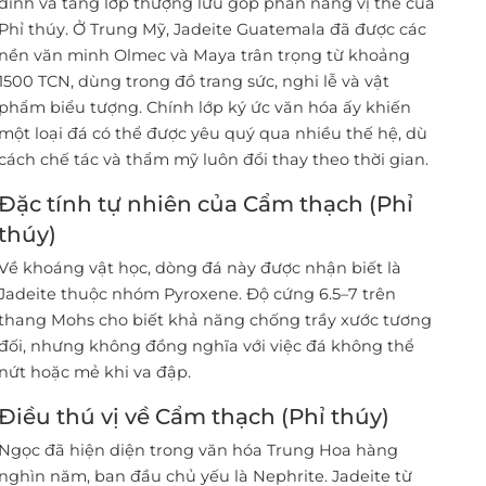
đình và tầng lớp thượng lưu góp phần nâng vị thế của
Phỉ thúy. Ở Trung Mỹ, Jadeite Guatemala đã được các
nền văn minh Olmec và Maya trân trọng từ khoảng
1500 TCN, dùng trong đồ trang sức, nghi lễ và vật
phẩm biểu tượng. Chính lớp ký ức văn hóa ấy khiến
một loại đá có thể được yêu quý qua nhiều thế hệ, dù
cách chế tác và thẩm mỹ luôn đổi thay theo thời gian.
Đặc tính tự nhiên của Cẩm thạch (Phỉ
thúy)
Về khoáng vật học, dòng đá này được nhận biết là
Jadeite thuộc nhóm Pyroxene. Độ cứng 6.5–7 trên
thang Mohs cho biết khả năng chống trầy xước tương
đối, nhưng không đồng nghĩa với việc đá không thể
nứt hoặc mẻ khi va đập.
Điều thú vị về Cẩm thạch (Phỉ thúy)
Ngọc đã hiện diện trong văn hóa Trung Hoa hàng
nghìn năm, ban đầu chủ yếu là Nephrite. Jadeite từ